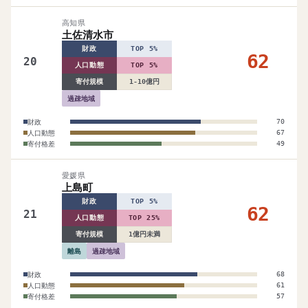
高知県
土佐清水市
財政
TOP 5%
62
20
人口動態
TOP 5%
寄付規模
1-10億円
過疎地域
財政
70
人口動態
67
寄付格差
49
愛媛県
上島町
財政
TOP 5%
62
21
人口動態
TOP 25%
寄付規模
1億円未満
離島
過疎地域
財政
68
人口動態
61
寄付格差
57