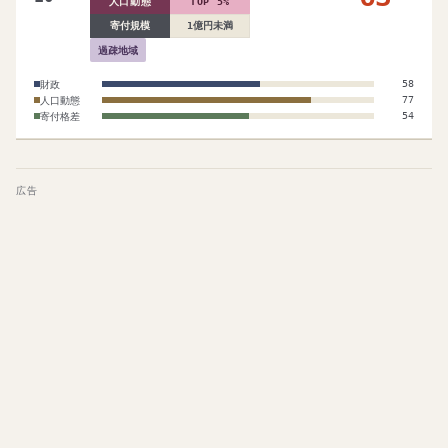
人口動態
TOP 5%
寄付規模
1億円未満
過疎地域
財政
58
人口動態
77
寄付格差
54
広告