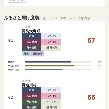
ふるさと届け度順
/ 全 1,712 件中 1–10 位を表示
山口県
周防大島町
財政
TOP 5%
67
01
人口動態
TOP 5%
寄付規模
1億円未満
離島
過疎地域
財政
70
人口動態
74
寄付格差
57
奈良県
野迫川村
財政
TOP 5%
66
人口動態
TOP 5%
02
寄付格差
TOP 25%
寄付規模
1億円未満