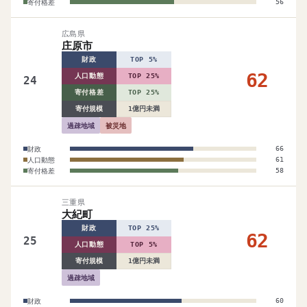
寄付格差
56
広島県
庄原市
財政
TOP 5%
62
人口動態
TOP 25%
24
寄付格差
TOP 25%
寄付規模
1億円未満
過疎地域
被災地
財政
66
人口動態
61
寄付格差
58
三重県
大紀町
財政
TOP 25%
62
25
人口動態
TOP 5%
寄付規模
1億円未満
過疎地域
財政
60