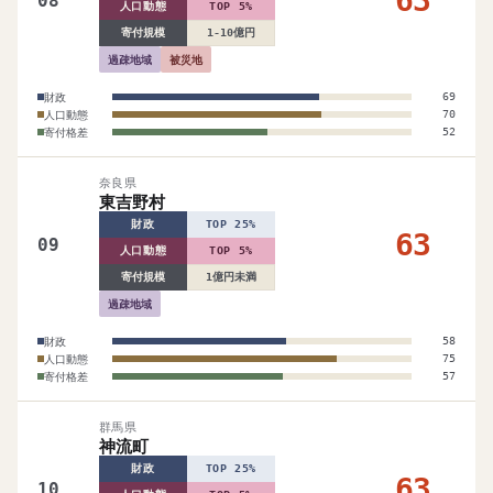
63
08
人口動態
TOP 5%
寄付規模
1-10億円
過疎地域
被災地
財政
69
人口動態
70
寄付格差
52
奈良県
東吉野村
財政
TOP 25%
63
09
人口動態
TOP 5%
寄付規模
1億円未満
過疎地域
財政
58
人口動態
75
寄付格差
57
群馬県
神流町
財政
TOP 25%
63
10