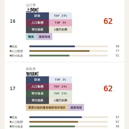
山口県
上関町
財政
TOP 25%
62
16
人口動態
TOP 5%
寄付規模
1億円未満
離島
過疎地域
財政
58
人口動態
77
寄付格差
51
鳥取県
智頭町
財政
TOP 5%
62
人口動態
TOP 25%
17
寄付格差
TOP 25%
寄付規模
1億円未満
重要伝統的建造物群保存地区
過疎地域
財政
67
人口動態
62
寄付格差
58