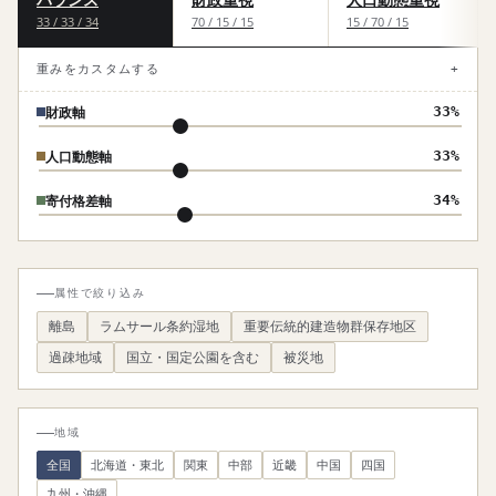
33 / 33 / 34
70 / 15 / 15
15 / 70 / 15
重みをカスタムする
+
財政軸
33%
人口動態軸
33%
寄付格差軸
34%
属性で絞り込み
離島
ラムサール条約湿地
重要伝統的建造物群保存地区
過疎地域
国立・国定公園を含む
被災地
地域
全国
北海道・東北
関東
中部
近畿
中国
四国
九州・沖縄