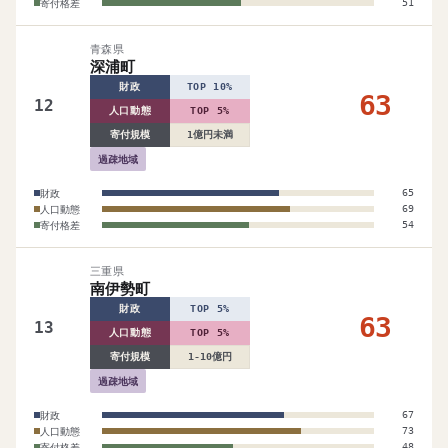
寄付格差
51
青森県
深浦町
財政
TOP 10%
63
12
人口動態
TOP 5%
寄付規模
1億円未満
過疎地域
財政
65
人口動態
69
寄付格差
54
三重県
南伊勢町
財政
TOP 5%
63
13
人口動態
TOP 5%
寄付規模
1-10億円
過疎地域
財政
67
人口動態
73
寄付格差
48