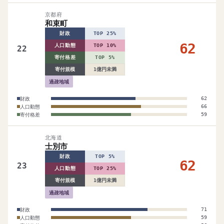
京都府
和束町
財政
TOP 25%
62
人口動態
TOP 10%
22
寄付格差
TOP 5%
寄付規模
1億円未満
過疎地域
財政
62
人口動態
66
寄付格差
59
北海道
士別市
財政
TOP 5%
62
23
人口動態
TOP 25%
寄付規模
1億円未満
過疎地域
財政
71
人口動態
59