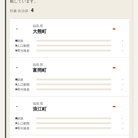
載しています。
4
対象自治体
‐
福島県
‐
大熊町
財政
‐
人口動態
‐
寄付格差
‐
‐
福島県
‐
富岡町
財政
‐
人口動態
‐
寄付格差
‐
‐
福島県
‐
浪江町
財政
‐
人口動態
‐
寄付格差
‐