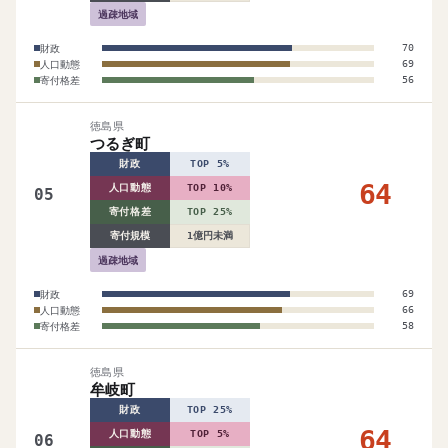
過疎地域
財政
70
人口動態
69
寄付格差
56
徳島県
つるぎ町
財政
TOP 5%
64
人口動態
TOP 10%
05
寄付格差
TOP 25%
寄付規模
1億円未満
過疎地域
財政
69
人口動態
66
寄付格差
58
徳島県
牟岐町
財政
TOP 25%
64
人口動態
TOP 5%
06