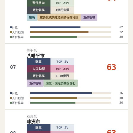
寄付格差
TOP 25%
寄付規模
1億円未満
離島
重要伝統的建造物群保存地区
過疎地域
財政
62
人口動態
72
寄付格差
58
岩手県
八幡平市
財政
TOP 5%
63
07
人口動態
TOP 25%
寄付規模
1-10億円
過疎地域
国立・国定公園を含む
財政
76
人口動態
58
寄付格差
56
石川県
珠洲市
財政
TOP 5%