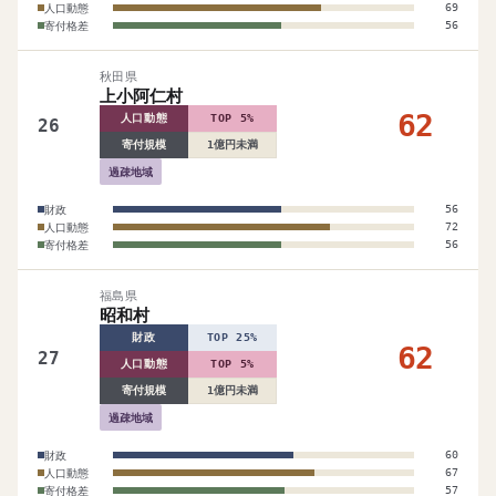
人口動態
69
寄付格差
56
秋田県
上小阿仁村
62
人口動態
TOP 5%
26
寄付規模
1億円未満
過疎地域
財政
56
人口動態
72
寄付格差
56
福島県
昭和村
財政
TOP 25%
62
27
人口動態
TOP 5%
寄付規模
1億円未満
過疎地域
財政
60
人口動態
67
寄付格差
57