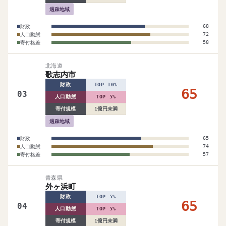
過疎地域
財政
68
人口動態
72
寄付格差
58
北海道
歌志内市
財政
TOP 10%
65
03
人口動態
TOP 5%
寄付規模
1億円未満
過疎地域
財政
65
人口動態
74
寄付格差
57
青森県
外ヶ浜町
財政
TOP 5%
65
04
人口動態
TOP 5%
寄付規模
1億円未満