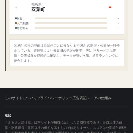
‐
福島県
‐
双葉町
財政
‐
人口動態
‐
寄付格差
‐
※ 統計欠損の理由は自治体ごとに異なります(統計の取得・公表が一時停
止している、避難等により母集団の把握が困難、等)。本サービスは復
旧・公表状況を継続的に確認し、データが整い次第、通常ランキングに
統合します。
このサイトについて
プライバシーポリシー
広告表記
スコアの仕組み
注記
「ふるさと届け度」は本サイトが独自に設計した合成指標であり、各自治体の政
策・財政運営・住民福祉の優劣を示すものではありません。スコアは公開統計(総務
省・各都道府県発表値)を独自手法で再計算したもので、解釈にあたっては元データ