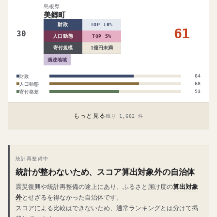
島根県
美郷町
財政
TOP 10%
61
30
人口動態
TOP 5%
寄付規模
1億円未満
過疎地域
財政
64
人口動態
68
寄付格差
53
もっと見る
残り 1,682 件
統計再整備中
統計が整わないため、スコア算出対象外の自治体
震災復興や統計再整備の途上にあり、ふるさと届け度の
算出対象
外
とせざるを得なかった自治体です。
スコアによる比較はできないため、通常ランキングとは分けて掲