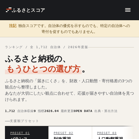
ふるさとスコア
注記
独自スコアです。自治体の優劣を示すものでも、特定の自治体への
寄付を促すものでもありません。
ランキング / 全 1,712 自治体 / 2026年度版
ふるさと納税の、
もうひとつの選び方
。
ふるさと納税の「届きにくさ」を、財政・人口動態・寄付格差の3つの
観点から整理しました。
あなたが大切にしたい観点に合わせて、応援が届きやすい自治体を見つ
けられます。
1,712
自治体収録
9
指標
2026.04
最終更新
OPEN DATA
出典・算出方法
支援観プリセット
PRESET 01
PRESET 02
PRESET 03
バランス
財政重視
人口動態重視