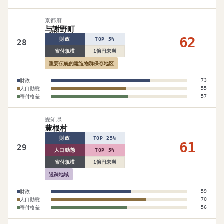
京都府
与謝野町
62
財政
TOP 5%
28
寄付規模
1億円未満
重要伝統的建造物群保存地区
財政
73
人口動態
55
寄付格差
57
愛知県
豊根村
財政
TOP 25%
61
29
人口動態
TOP 5%
寄付規模
1億円未満
過疎地域
財政
59
人口動態
70
寄付格差
56