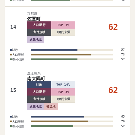
京都府
笠置町
62
人口動態
TOP 5%
14
寄付規模
1億円未満
過疎地域
財政
57
人口動態
73
寄付格差
57
鹿児島県
南大隅町
財政
TOP 10%
62
15
人口動態
TOP 5%
寄付規模
1億円未満
過疎地域
被災地
財政
65
人口動態
70
寄付格差
52