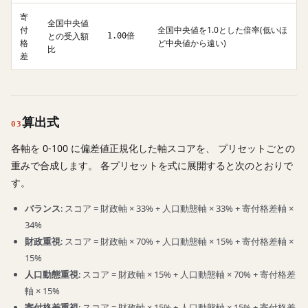
寄
全国中央値
付
全国中央値を1.0とした倍率(低いほ
との受入額
1.00倍
格
ど中央値から遠い)
比
差
算出式
03
各軸を 0-100 に偏差値正規化した軸スコアを、 プリセットごとの
重みで合成します。 各プリセットを式に展開すると次のとおりで
す。
バランス
: スコア = 財政軸 × 33% + 人口動態軸 × 33% + 寄付格差軸 ×
34%
財政重視
: スコア = 財政軸 × 70% + 人口動態軸 × 15% + 寄付格差軸 ×
15%
人口動態重視
: スコア = 財政軸 × 15% + 人口動態軸 × 70% + 寄付格差
軸 × 15%
寄付格差重視
: スコア = 財政軸 × 15% + 人口動態軸 × 15% + 寄付格差