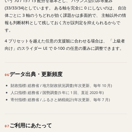
いう 70 / 15 / 15 配分を基本とし、 バランス型のみ等重み
(33/33/34)としています。 ある軸を完全に 0 にしないのは、 自治
体ごとに 3 軸のうちどれが効く課題かは多面的で、 主軸以外の情
報も判断材料として残しておく方が誤判定を抑えられるからで
す。
4 プリセットを越えた任意の支援観に合わせる場合は、 「上級者
向け」のスライダー UI で 0-100 の任意の重みに調整できます。
データ出典・更新頻度
06
財政指標: 総務省 / 地方財政状況調査(年次更新、毎年 10 月)
人口指標: 総務省 / 国勢調査(5 年に 1 回、直近 2020 年)
寄付指標: 総務省 / ふるさと納税統計(年次更新、毎年 7 月)
ご利用にあたって
07