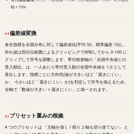
軸 × 70%
偏差値変換
04
各生指標を全国分布に対して偏差値化(平均 50、標準偏差 10)し、
外れ値は四分位範囲によるクリッピングで抑制してから 0-100 に
クリップして符号を調整します。寄付格差軸の「全国中央値との
受入額比」は、一人あたり寄付受入額の全国中央値を 1.0 として
算出します。指標ごとに方向性(値が大きいほど「届きにくい」
か、 小さいほど「届きにくい」か)を判定して符号を揃えるため、
全軸で「数値が大きい = 届きにくい」に統一されます。
プリセット重みの根拠
05
4 つのプリセットは 「主軸を強く / 残り 2 軸も切り捨てない」 と