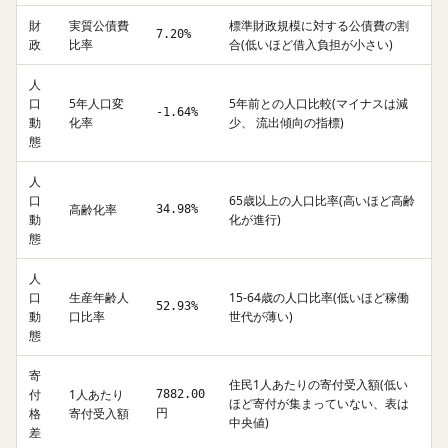
財
実質公債費
標準財政規模に対する公債費の割
7.20%
政
比率
合(低いほど借入負担が小さい)
人
口
5年人口変
5年前との人口比較(マイナスは減
-1.64%
動
化率
少、 流出傾向の指標)
態
人
口
65歳以上の人口比率(高いほど高齢
高齢化率
34.98%
動
化が進行)
態
人
口
生産年齢人
15-64歳の人口比率(低いほど稼働
52.93%
動
口比率
世代が薄い)
態
寄
住民1人あたりの寄付受入額(低い
付
1人あたり
7882.00
ほど寄付が集まっていない、表は
格
寄付受入額
円
中央値)
差