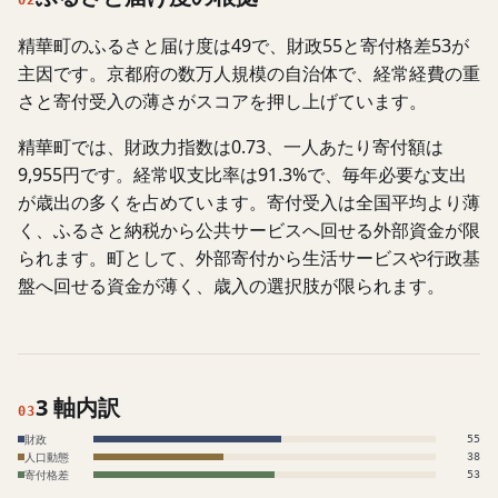
02
精華町のふるさと届け度は49で、財政55と寄付格差53が
主因です。京都府の数万人規模の自治体で、経常経費の重
さと寄付受入の薄さがスコアを押し上げています。
精華町では、財政力指数は0.73、一人あたり寄付額は
9,955円です。経常収支比率は91.3%で、毎年必要な支出
が歳出の多くを占めています。寄付受入は全国平均より薄
く、ふるさと納税から公共サービスへ回せる外部資金が限
られます。町として、外部寄付から生活サービスや行政基
盤へ回せる資金が薄く、歳入の選択肢が限られます。
3 軸内訳
03
財政
55
人口動態
38
寄付格差
53