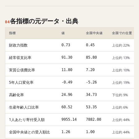
各指標の元データ・出典
04
指標
値
全国中央値
全国での位置
財政力指数
0.73
0.45
上位約 22%
経常収支比率
91.30
85.80
上位約 13%
実質公債費比率
11.80
7.20
上位約 10%
5年人口変化率
-0.49
-5.26
上位約 19%
高齢化率
24.96
34.73
下位約 9%
生産年齢人口比率
60.52
53.35
上位約 6%
1人あたり寄付受入額
9955.14
7882.00
上位約 44%
全国中央値との受入額比
1.26
1.00
上位約 44%