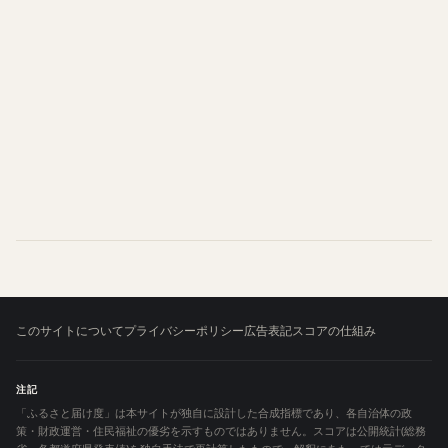
このサイトについて
プライバシーポリシー
広告表記
スコアの仕組み
注記
「ふるさと届け度」は本サイトが独自に設計した合成指標であり、各自治体の政
策・財政運営・住民福祉の優劣を示すものではありません。スコアは公開統計(総務