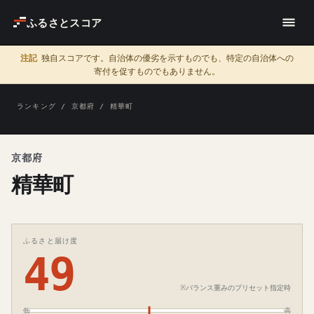
ふるさとスコア
注記
独自スコアです。自治体の優劣を示すものでも、特定の自治体への
寄付を促すものでもありません。
ランキング
/
京都府
/ 精華町
京都府
精華町
ふるさと届け度
49
※バランス重みのプリセット指定時
低
高