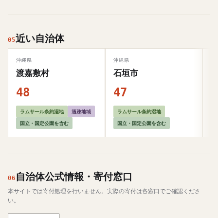
近い自治体
05
沖縄県
沖縄県
福
渡嘉敷村
石垣市
48
47
4
ラムサール条約湿地
過疎地域
ラムサール条約湿地
国立・国定公園を含む
国立・国定公園を含む
自治体公式情報・寄付窓口
06
本サイトでは寄付処理を行いません。実際の寄付は各窓口でご確認くださ
い。