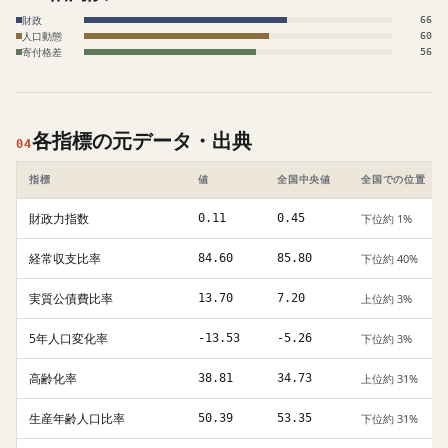
財政
66
人口動態
60
寄付格差
56
各指標の元データ・出典
04
指標
値
全国中央値
全国での位置
財政力指数
0.11
0.45
下位約 1%
経常収支比率
84.60
85.80
下位約 40%
実質公債費比率
13.70
7.20
上位約 3%
5年人口変化率
-13.53
-5.26
下位約 3%
高齢化率
38.81
34.73
上位約 31%
生産年齢人口比率
50.39
53.35
下位約 31%