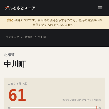
ふるさとスコア
注記
独自スコアです。自治体の優劣を示すものでも、特定の自治体への
寄付を促すものでもありません。
ランキング
/
北海道
/ 中川町
北海道
中川町
ふるさと届け度
61
※バランス重みのプリセット指定時
低
高