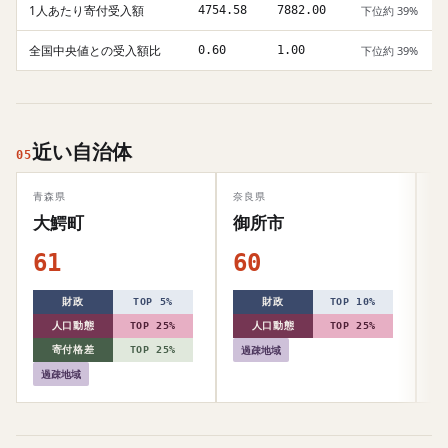
1人あたり寄付受入額
4754.58
7882.00
下位約 39%
全国中央値との受入額比
0.60
1.00
下位約 39%
近い自治体
05
青森県
奈良県
高
大鰐町
御所市
61
60
6
財政
TOP 5%
財政
TOP 10%
人口動態
TOP 25%
人口動態
TOP 25%
過疎地域
寄付格差
TOP 25%
過疎地域