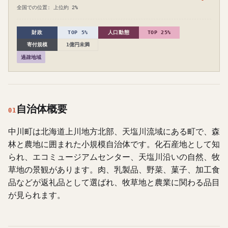
全国での位置: 上位約 2%
財政
TOP 5%
人口動態
TOP 25%
寄付規模
1億円未満
過疎地域
自治体概要
01
中川町は北海道上川地方北部、天塩川流域にある町で、森
林と農地に囲まれた小規模自治体です。化石産地として知
られ、エコミュージアムセンター、天塩川沿いの自然、牧
草地の景観があります。肉、乳製品、野菜、菓子、加工食
品などが返礼品として選ばれ、牧草地と農業に関わる品目
が見られます。