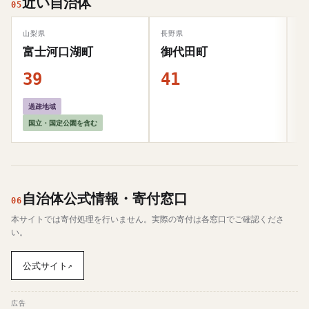
近い自治体
05
山梨県
長野県
熊
富士河口湖町
御代田町
39
41
4
過疎地域
国立・国定公園を含む
自治体公式情報・寄付窓口
06
本サイトでは寄付処理を行いません。実際の寄付は各窓口でご確認くださ
い。
公式サイト
↗
広告