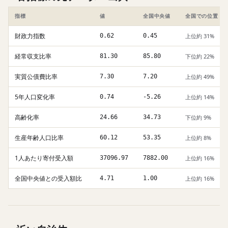
指標
値
全国中央値
全国での位置
財政力指数
0.62
0.45
上位約 31%
経常収支比率
81.30
85.80
下位約 22%
実質公債費比率
7.30
7.20
上位約 49%
5年人口変化率
0.74
-5.26
上位約 14%
高齢化率
24.66
34.73
下位約 9%
生産年齢人口比率
60.12
53.35
上位約 8%
1人あたり寄付受入額
37096.97
7882.00
上位約 16%
全国中央値との受入額比
4.71
1.00
上位約 16%