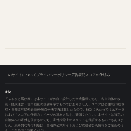
このサイトについて
プライバシーポリシー
広告表記
スコアの仕組み
注記
「ふるさと届け度」は本サイトが独自に設計した合成指標であり、各自治体の政
策・財政運営・住民福祉の優劣を示すものではありません。スコアは公開統計(総務
省・各都道府県発表値)を独自手法で再計算したもので、解釈にあたっては元データ
および「スコアの仕組み」ページの算出方法をご確認ください。本サイトは特定の
自治体への寄付を促すものでも、寄付控除上のメリットを保証するものでもありま
せん。最終的な寄付判断は、自治体公式サイトおよび総務省公表情報をご確認のう
え、ご自身でご判断ください。