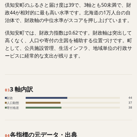
倶知安町のふるさと届け度は39で、3軸とも50未満で、財
政44が相対的に最も高い水準です。北海道の1万人台の自
治体で、財政軸の中位水準がスコアを押し上げています。
倶知安町では、財政力指数は0.62です。財政軸は突出して
高くなく、人口や寄付の主因を補助する位置づけです。町
として、公共施設管理、生活インフラ、地域単位の行政サ
ービスに経常的な支出が残ります。
3 軸内訳
03
財政
44
人口動態
37
寄付格差
38
各指標の元データ・出典
04