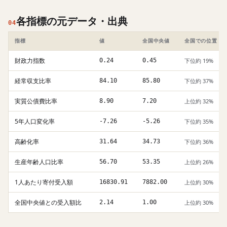
各指標の元データ・出典
04
指標
値
全国中央値
全国での位置
財政力指数
0.24
0.45
下位約 19%
経常収支比率
84.10
85.80
下位約 37%
実質公債費比率
8.90
7.20
上位約 32%
5年人口変化率
-7.26
-5.26
下位約 35%
高齢化率
31.64
34.73
下位約 36%
生産年齢人口比率
56.70
53.35
上位約 26%
1人あたり寄付受入額
16830.91
7882.00
上位約 30%
全国中央値との受入額比
2.14
1.00
上位約 30%