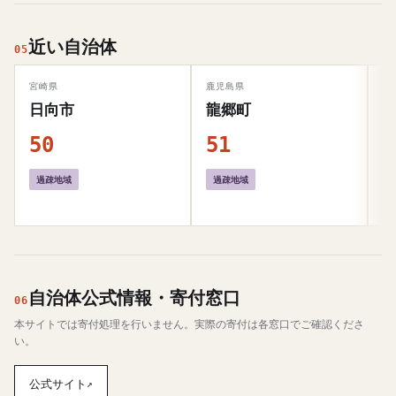
近い自治体
05
宮崎県
鹿児島県
北
日向市
龍郷町
50
51
5
過疎地域
過疎地域
自治体公式情報・寄付窓口
06
本サイトでは寄付処理を行いません。実際の寄付は各窓口でご確認くださ
い。
公式サイト
↗