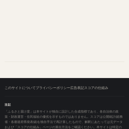
このサイトについて
プライバシーポリシー
広告表記
スコアの仕組み
注記
「ふるさと届け度」は本サイトが独自に設計した合成指標であり、各自治体の政
策・財政運営・住民福祉の優劣を示すものではありません。スコアは公開統計(総務
省・各都道府県発表値)を独自手法で再計算したもので、解釈にあたっては元データ
および「スコアの仕組み」ページの算出方法をご確認ください。本サイトは特定の