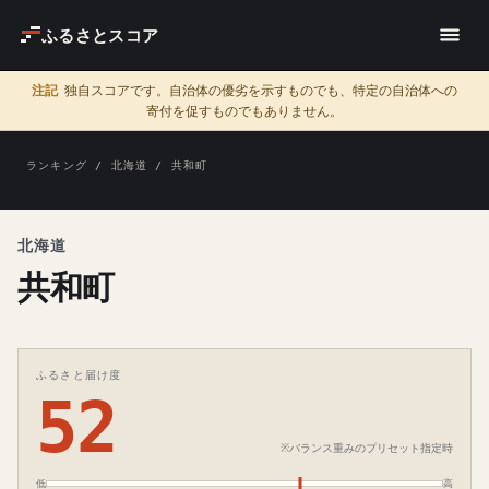
ふるさとスコア
注記
独自スコアです。自治体の優劣を示すものでも、特定の自治体への
寄付を促すものでもありません。
ランキング
/
北海道
/ 共和町
北海道
共和町
ふるさと届け度
52
※バランス重みのプリセット指定時
低
高