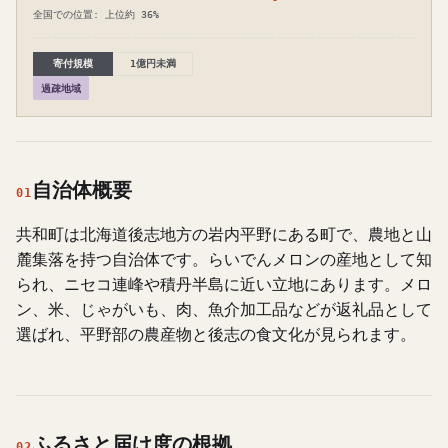
全国での位置: 上位約 36%
寄付規模
1億円未満
過疎地域
自治体概要
01
共和町は北海道後志地方の岩内平野にある町で、農地と山
麓集落を持つ自治体です。らいでんメロンの産地として知
られ、ニセコ連峰や積丹半島に近い立地にあります。メロ
ン、米、じゃがいも、肉、魚介加工品などが返礼品として
選ばれ、平野部の農産物と後志の食文化が見られます。
ふるさと届け度の根拠
02