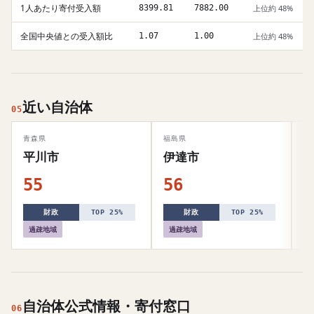
1人あたり寄付受入額
8399.81
7882.00
上位約 48%
全国中央値との受入額比
1.07
1.00
上位約 48%
近い自治体
05
青森県
福島県
和
平川市
伊達市
55
56
5
財政
TOP 25%
財政
TOP 25%
過疎地域
過疎地域
自治体公式情報・寄付窓口
06