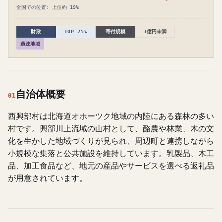
全国での位置: 上位約 19%
財政
TOP 25%
寄付規模
1億円未満
過疎地域
自治体概要
01
西興部村は北海道オホーツク地域の内陸にある森林の多い
村です。興部川上流域の山村として、酪農や林業、木の文
化を生かした地域づくりが見られ、周辺町と連携しながら
小規模な集落と公共施設を維持しています。乳製品、木工
品、加工食品など、地元の産品やサービスを選べる返礼品
が用意されています。