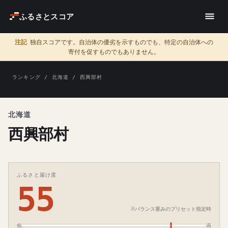
ふるさとスコア
注記
独自スコアです。自治体の優劣を示すものでも、特定の自治体への
寄付を促すものでもありません。
ランキング
/
北海道
/ 西興部村
北海道
西興部村
ふるさと届け度
55
※バランス重みのプリセット指定時
低
高