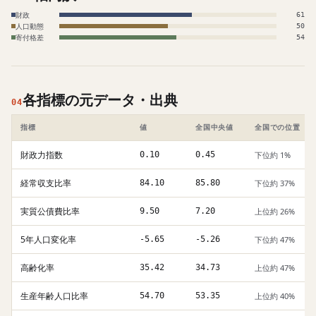
財政
61
人口動態
50
寄付格差
54
各指標の元データ・出典
04
指標
値
全国中央値
全国での位置
財政力指数
0.10
0.45
下位約 1%
経常収支比率
84.10
85.80
下位約 37%
実質公債費比率
9.50
7.20
上位約 26%
5年人口変化率
-5.65
-5.26
下位約 47%
高齢化率
35.42
34.73
上位約 47%
生産年齢人口比率
54.70
53.35
上位約 40%