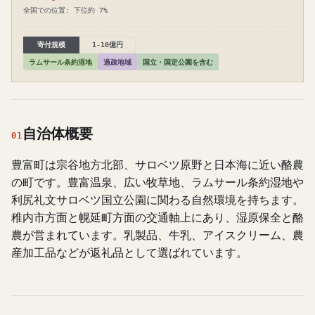
全国での位置: 下位約 7%
寄付規模
1-10億円
ラムサール条約湿地
過疎地域
国立・国定公園を含む
自治体概要
01
豊富町は宗谷地方北部、サロベツ原野と日本海に近い酪農
の町です。豊富温泉、広い牧草地、ラムサール条約湿地や
利尻礼文サロベツ国立公園に関わる自然環境を持ちます。
稚内市方面と幌延町方面の交通軸上にあり、湿原保全と酪
農が営まれています。乳製品、牛乳、アイスクリーム、農
産加工品などが返礼品として選ばれています。