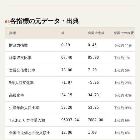
各指標の元データ・出典
04
指標
値
全国中央値
全国での位置
財政力指数
0.19
0.45
下位約 11%
経常収支比率
67.40
85.80
下位約 1%
実質公債費比率
13.00
7.20
上位約 5%
5年人口変化率
-1.97
-5.26
上位約 29%
高齢化率
34.15
34.73
下位約 47%
生産年齢人口比率
53.20
53.35
下位約 49%
1人あたり寄付受入額
95037.24
7882.00
上位約 6%
全国中央値との受入額比
12.06
1.00
上位約 6%