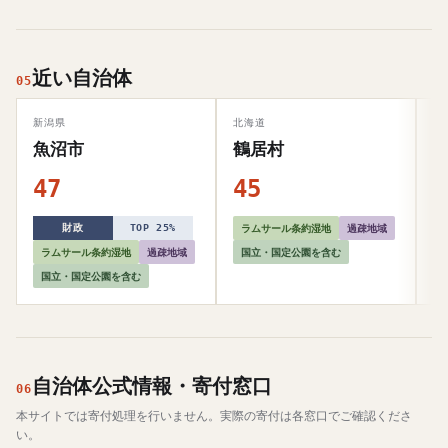
近い自治体
05
新潟県
北海道
北
魚沼市
鶴居村
47
45
5
ラムサール条約湿地
過疎地域
財政
TOP 25%
ラムサール条約湿地
過疎地域
国立・国定公園を含む
国立・国定公園を含む
自治体公式情報・寄付窓口
06
本サイトでは寄付処理を行いません。実際の寄付は各窓口でご確認くださ
い。