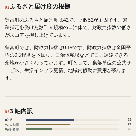
ふるさと届け度の根拠
02
豊富町のふるさと届け度は42で、財政52が主因です。過
疎指定を受けた数千人規模の自治体で、財政力指数の低さ
がスコアを押し上げています。
豊富町では、財政力指数は0.19です。財政力指数は全国平
均の0.5程度を下回り、自治体税収などで自力調達できる
余地が小さくなっています。町として、集落単位の公共サ
ービス、生活インフラ更新、地域内移動に費用が残りま
す。
3 軸内訳
03
財政
52
人口動態
47
寄付格差
28