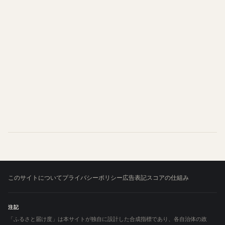
このサイトについて
プライバシーポリシー
広告表記
スコアの仕組み
注記
「ふるさと届け度」は本サイトが独自に設計した合成指標であり、各自治体の政