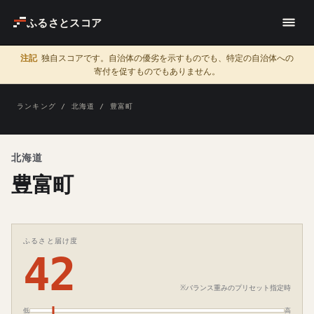
ふるさとスコア
注記
独自スコアです。自治体の優劣を示すものでも、特定の自治体への
寄付を促すものでもありません。
ランキング
/
北海道
/ 豊富町
北海道
豊富町
ふるさと届け度
42
※バランス重みのプリセット指定時
低
高