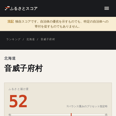
ふるさとスコア
注記
独自スコアです。自治体の優劣を示すものでも、特定の自治体への
寄付を促すものでもありません。
ランキング
/
北海道
/ 音威子府村
北海道
音威子府村
ふるさと届け度
52
※バランス重みのプリセット指定時
低
高