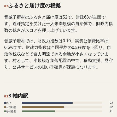
ふるさと届け度の根拠
02
音威子府村のふるさと届け度は52で、財政63が主因で
す。過疎指定を受けた千人未満規模の自治体で、財政力指
数の低さがスコアを押し上げています。
音威子府村では、財政力指数は0.10、実質公債費比率は
6.6%です。財政力指数は全国平均の0.5程度を下回り、自
治体税収などで自力調達できる余地が小さくなっていま
す。村として、小規模な集落配置の中で、移動支援、見守
り、公共サービスの担い手確保が課題になります。
3 軸内訳
03
財政
63
人口動態
52
寄付格差
41