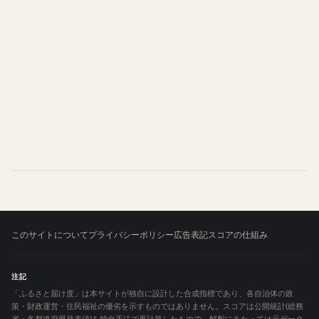
このサイトについて
プライバシーポリシー
広告表記
スコアの仕組み
注記
「ふるさと届け度」は本サイトが独自に設計した合成指標であり、各自治体の政
策・財政運営・住民福祉の優劣を示すものではありません。スコアは公開統計(総務
省・各都道府県発表値)を独自手法で再計算したもので、解釈にあたっては元データ