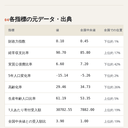
各指標の元データ・出典
04
指標
値
全国中央値
全国での位置
財政力指数
0.10
0.45
下位約 1%
経常収支比率
90.70
85.80
上位約 17%
実質公債費比率
6.60
7.20
下位約 42%
5年人口変化率
-15.14
-5.26
下位約 2%
高齢化率
29.46
34.73
下位約 26%
生産年齢人口比率
61.19
53.35
上位約 5%
1人あたり寄付受入額
30702.55
7882.00
上位約 19%
全国中央値との受入額比
3.90
1.00
上位約 19%