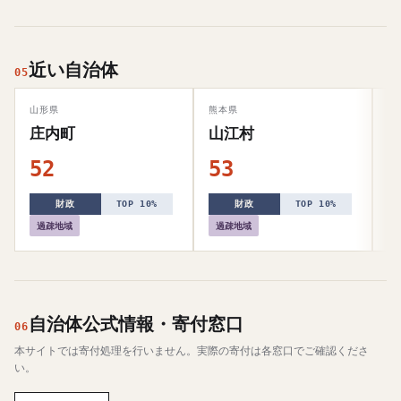
近い自治体
05
山形県
熊本県
兵
庄内町
山江村
52
53
5
財政
TOP 10%
財政
TOP 10%
過疎地域
過疎地域
自治体公式情報・寄付窓口
06
本サイトでは寄付処理を行いません。実際の寄付は各窓口でご確認くださ
い。