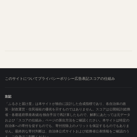
このサイトについて
プライバシーポリシー
広告表記
スコアの仕組み
注記
「ふるさと届け度」は本サイトが独自に設計した合成指標であり、各自治体の政
策・財政運営・住民福祉の優劣を示すものではありません。スコアは公開統計(総務
省・各都道府県発表値)を独自手法で再計算したもので、解釈にあたっては元データ
および「スコアの仕組み」ページの算出方法をご確認ください。本サイトは特定の
自治体への寄付を促すものでも、寄付控除上のメリットを保証するものでもありま
せん。最終的な寄付判断は、自治体公式サイトおよび総務省公表情報をご確認のう
え、ご自身でご判断ください。