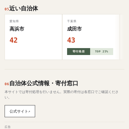
近い自治体
05
愛知県
千葉県
大
高浜市
成田市
42
43
4
寄付格差
TOP 25%
自治体公式情報・寄付窓口
06
本サイトでは寄付処理を行いません。実際の寄付は各窓口でご確認くださ
い。
公式サイト
↗
広告