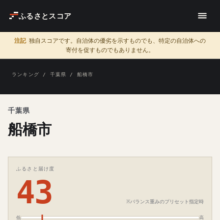
ふるさとスコア
注記
独自スコアです。自治体の優劣を示すものでも、特定の自治体への
寄付を促すものでもありません。
ランキング
/
千葉県
/ 船橋市
千葉県
船橋市
ふるさと届け度
43
※バランス重みのプリセット指定時
低
高