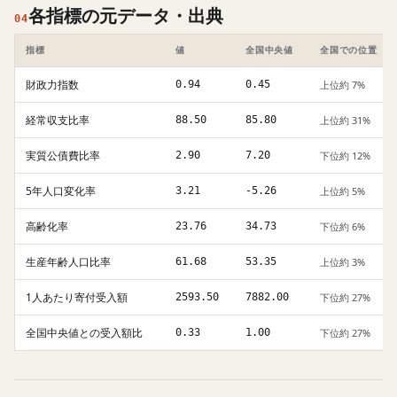
各指標の元データ・出典
04
指標
値
全国中央値
全国での位置
財政力指数
0.94
0.45
上位約 7%
経常収支比率
88.50
85.80
上位約 31%
実質公債費比率
2.90
7.20
下位約 12%
5年人口変化率
3.21
-5.26
上位約 5%
高齢化率
23.76
34.73
下位約 6%
生産年齢人口比率
61.68
53.35
上位約 3%
1人あたり寄付受入額
2593.50
7882.00
下位約 27%
全国中央値との受入額比
0.33
1.00
下位約 27%