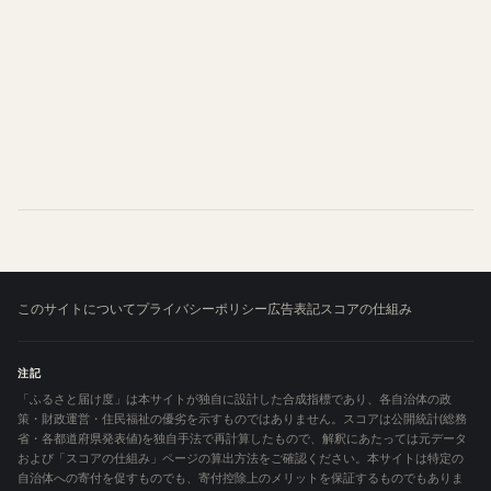
このサイトについて
プライバシーポリシー
広告表記
スコアの仕組み
注記
「ふるさと届け度」は本サイトが独自に設計した合成指標であり、各自治体の政
策・財政運営・住民福祉の優劣を示すものではありません。スコアは公開統計(総務
省・各都道府県発表値)を独自手法で再計算したもので、解釈にあたっては元データ
および「スコアの仕組み」ページの算出方法をご確認ください。本サイトは特定の
自治体への寄付を促すものでも、寄付控除上のメリットを保証するものでもありま