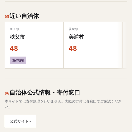
近い自治体
05
埼玉県
茨城県
和
秩父市
美浦村
48
48
4
過疎地域
自治体公式情報・寄付窓口
06
本サイトでは寄付処理を行いません。実際の寄付は各窓口でご確認くださ
い。
公式サイト
↗