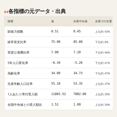
各指標の元データ・出典
04
指標
値
全国中央値
全国での位置
財政力指数
0.51
0.45
上位約 43%
経常収支比率
75.90
85.80
下位約 8%
実質公債費比率
7.00
7.20
下位約 46%
5年人口変化率
-6.34
-5.26
下位約 41%
高齢化率
34.00
34.73
下位約 47%
生産年齢人口比率
55.18
53.35
上位約 37%
1人あたり寄付受入額
11865.52
7882.00
上位約 39%
全国中央値との受入額比
1.51
1.00
上位約 39%