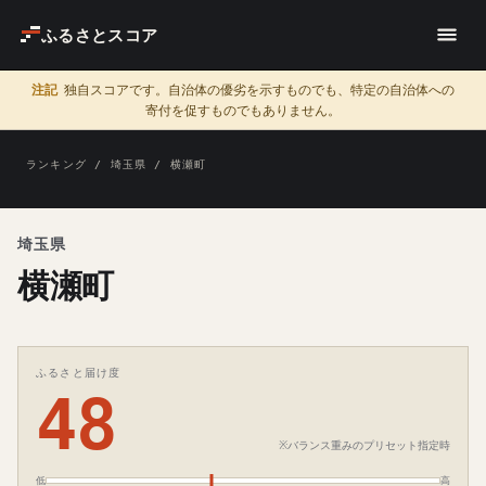
ふるさとスコア
注記
独自スコアです。自治体の優劣を示すものでも、特定の自治体への
寄付を促すものでもありません。
ランキング
/
埼玉県
/ 横瀬町
埼玉県
横瀬町
ふるさと届け度
48
※バランス重みのプリセット指定時
低
高