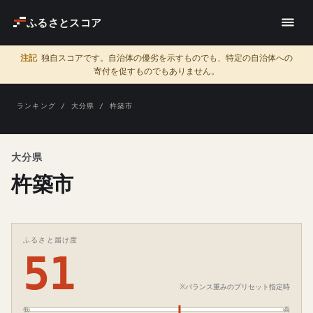
ふるさとスコア
注記
独自スコアです。自治体の優劣を示すものでも、特定の自治体への
寄付を促すものでもありません。
ランキング
/
大分県
/ 杵築市
大分県
杵築市
ふるさと届け度
51
※バランス重みのプリセット指定時
低
高