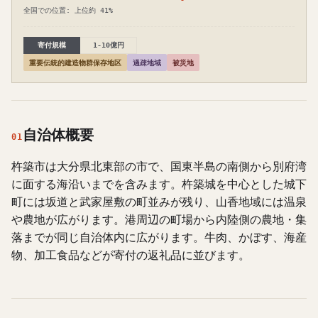
全国での位置: 上位約 41%
寄付規模
1-10億円
重要伝統的建造物群保存地区
過疎地域
被災地
自治体概要
01
杵築市は大分県北東部の市で、国東半島の南側から別府湾
に面する海沿いまでを含みます。杵築城を中心とした城下
町には坂道と武家屋敷の町並みが残り、山香地域には温泉
や農地が広がります。港周辺の町場から内陸側の農地・集
落までが同じ自治体内に広がります。牛肉、かぼす、海産
物、加工食品などが寄付の返礼品に並びます。