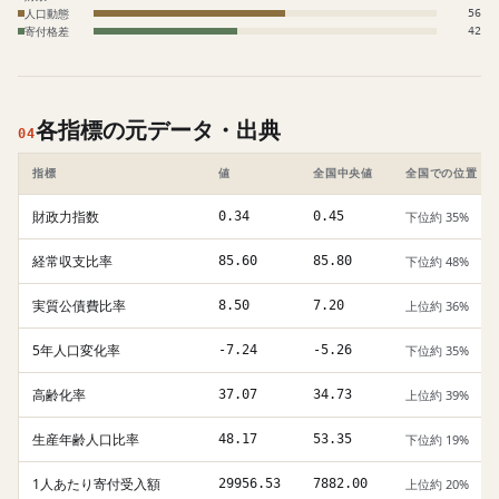
人口動態
56
寄付格差
42
各指標の元データ・出典
04
指標
値
全国中央値
全国での位置
財政力指数
0.34
0.45
下位約 35%
経常収支比率
85.60
85.80
下位約 48%
実質公債費比率
8.50
7.20
上位約 36%
5年人口変化率
-7.24
-5.26
下位約 35%
高齢化率
37.07
34.73
上位約 39%
生産年齢人口比率
48.17
53.35
下位約 19%
1人あたり寄付受入額
29956.53
7882.00
上位約 20%