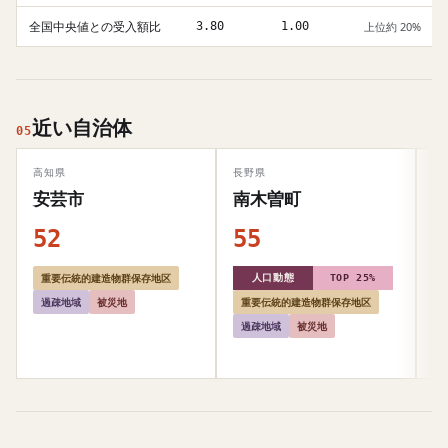
全国中央値との受入額比
3.80
1.00
上位約 20%
近い自治体
05
高知県
長野県
岡
安芸市
南木曽町
52
55
5
重要伝統的建造物群保存地区
人口動態
TOP 25%
過疎地域
被災地
重要伝統的建造物群保存地区
過疎地域
被災地