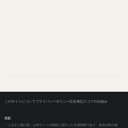
このサイトについて
プライバシーポリシー
広告表記
スコアの仕組み
注記
「ふるさと届け度」は本サイトが独自に設計した合成指標であり、各自治体の政