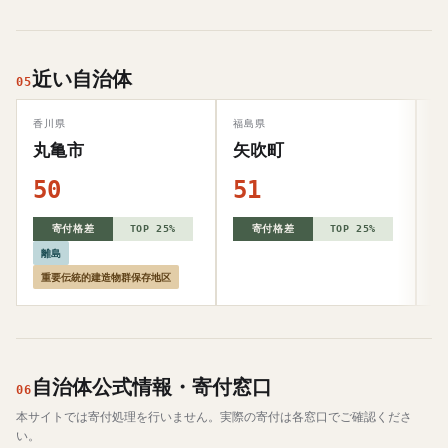
近い自治体
05
香川県
福島県
奈
丸亀市
矢吹町
50
51
5
寄付格差
TOP 25%
寄付格差
TOP 25%
離島
重要伝統的建造物群保存地区
自治体公式情報・寄付窓口
06
本サイトでは寄付処理を行いません。実際の寄付は各窓口でご確認くださ
い。