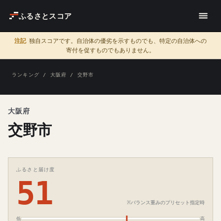
ふるさとスコア
注記
独自スコアです。自治体の優劣を示すものでも、特定の自治体への
寄付を促すものでもありません。
ランキング
/
大阪府
/ 交野市
大阪府
交野市
ふるさと届け度
51
※バランス重みのプリセット指定時
低
高