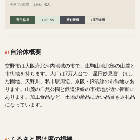
全国での位置: 上位約 41%
寄付格差
TOP 5%
寄付規模
1億円未満
自治体概要
01
交野市は大阪府北河内地域の市で、生駒山地北部の山麓と
市街地を持ちます。人口は7万人台で、星田妙見宮、ほし
だ園地、天野川、私市駅周辺、京阪・JR沿線の市街地があ
ります。山麓の自然公園と鉄道沿線の市街地が近い距離に
あります。加工食品など、土地の産品に近い品目も返礼品
になっています。
ふるさと届け度の根拠