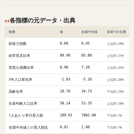
各指標の元データ・出典
04
指標
値
全国中央値
全国での位置
財政力指数
0.69
0.45
上位約 24%
経常収支比率
89.90
85.80
上位約 21%
実質公債費比率
8.90
7.20
上位約 32%
5年人口変化率
-1.83
-5.26
上位約 28%
高齢化率
28.76
34.73
下位約 23%
生産年齢人口比率
58.14
53.35
上位約 18%
1人あたり寄付受入額
109.01
7882.00
下位約 1%
全国中央値との受入額比
0.01
1.00
下位約 1%