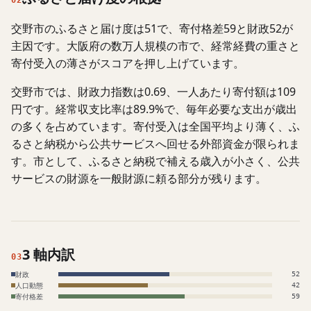
02
交野市のふるさと届け度は51で、寄付格差59と財政52が
主因です。大阪府の数万人規模の市で、経常経費の重さと
寄付受入の薄さがスコアを押し上げています。
交野市では、財政力指数は0.69、一人あたり寄付額は109
円です。経常収支比率は89.9%で、毎年必要な支出が歳出
の多くを占めています。寄付受入は全国平均より薄く、ふ
るさと納税から公共サービスへ回せる外部資金が限られま
す。市として、ふるさと納税で補える歳入が小さく、公共
サービスの財源を一般財源に頼る部分が残ります。
3 軸内訳
03
財政
52
人口動態
42
寄付格差
59