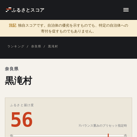
ふるさとスコア
注記
独自スコアです。自治体の優劣を示すものでも、特定の自治体への
寄付を促すものでもありません。
ランキング
/
奈良県
/ 黒滝村
奈良県
黒滝村
ふるさと届け度
56
※バランス重みのプリセット指定時
低
高