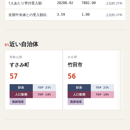
1人あたり寄付受入額
28288.92
7882.00
上位約 21%
全国中央値との受入額比
3.59
1.00
上位約 21%
近い自治体
05
和歌山県
大分県
北
すさみ町
竹田市
57
56
5
財政
TOP 25%
財政
TOP 25%
人口動態
TOP 10%
人口動態
TOP 10%
過疎地域
過疎地域