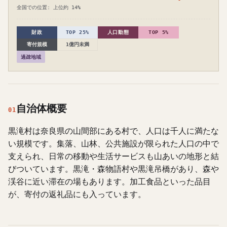
全国での位置: 上位約 14%
財政
TOP 25%
人口動態
TOP 5%
寄付規模
1億円未満
過疎地域
自治体概要
01
黒滝村は奈良県の山間部にある村で、人口は千人に満たな
い規模です。集落、山林、公共施設が限られた人口の中で
支えられ、日常の移動や生活サービスも山あいの地形と結
びついています。黒滝・森物語村や黒滝吊橋があり、森や
渓谷に近い滞在の場もあります。加工食品といった品目
が、寄付の返礼品にも入っています。