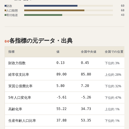
財政
60
人口動態
68
寄付格差
43
各指標の元データ・出典
04
指標
値
全国中央値
全国での位置
財政力指数
0.13
0.45
下位約 3%
経常収支比率
89.00
85.80
上位約 28%
実質公債費比率
5.80
7.20
下位約 32%
5年人口変化率
-5.61
-5.26
下位約 47%
高齢化率
55.22
34.73
上位約 1%
生産年齢人口比率
37.88
53.35
下位約 1%