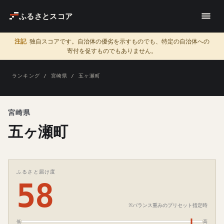
ふるさとスコア
注記
独自スコアです。自治体の優劣を示すものでも、特定の自治体への
寄付を促すものでもありません。
ランキング
/
宮崎県
/ 五ヶ瀬町
宮崎県
五ヶ瀬町
ふるさと届け度
58
※バランス重みのプリセット指定時
低
高