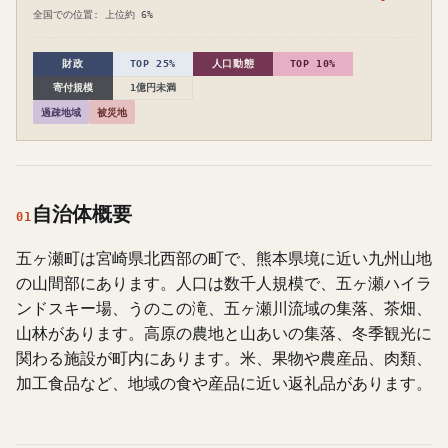
全国での位置: 上位約 6%
財政
TOP 25%
人口動態
TOP 10%
寄付規模
1億円未満
過疎地域
被災地
自治体概要
01
五ヶ瀬町は宮崎県北西部の町で、熊本県境に近い九州山地
の山間部にあります。人口は数千人規模で、五ヶ瀬ハイラ
ンドスキー場、うのこの滝、五ヶ瀬川流域の集落、茶畑、
山林があります。高原の農地と山あいの集落、冬季観光に
関わる施設が町内にあります。米、果物や農産品、肉類、
加工食品など、地域の食や産品に近い返礼品があります。