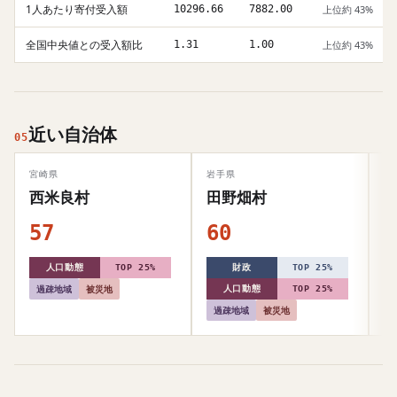
1人あたり寄付受入額
10296.66
7882.00
上位約 43%
全国中央値との受入額比
1.31
1.00
上位約 43%
近い自治体
05
宮崎県
岩手県
宮
西米良村
田野畑村
57
60
5
人口動態
TOP 25%
財政
TOP 25%
過疎地域
被災地
人口動態
TOP 25%
過疎地域
被災地