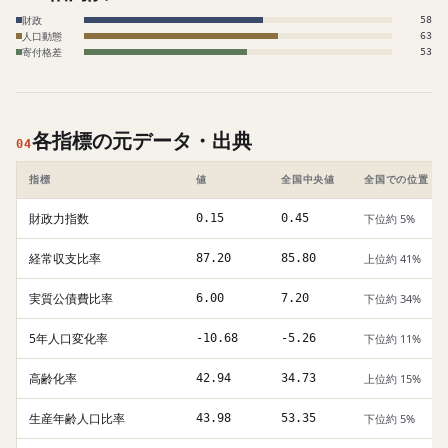
財政
58
人口動態
63
寄付格差
53
各指標の元データ・出典
04
指標
値
全国中央値
全国での位置
財政力指数
0.15
0.45
下位約 5%
経常収支比率
87.20
85.80
上位約 41%
実質公債費比率
6.00
7.20
下位約 34%
5年人口変化率
-10.68
-5.26
下位約 11%
高齢化率
42.94
34.73
上位約 15%
生産年齢人口比率
43.98
53.35
下位約 5%