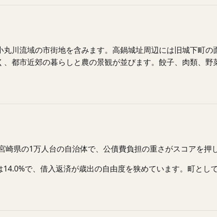
小丸川流域の市街地を含みます。高鍋城址周辺には旧城下町の
く、都市近郊の暮らしと農の景観が並びます。餃子、肉類、野
。宮崎県の1万人台の自治体で、公債費負担の重さがスコアを押
率は14.0%で、借入返済が歳出の自由度を狭めています。町と