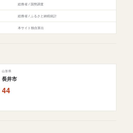
総務省 / 国勢調査
総務省 / ふるさと納税統計
本サイト独自算出
山形県
長井市
44