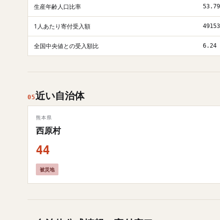
生産年齢人口比率
53.79
1人あたり寄付受入額
49153
全国中央値との受入額比
6.24
近い自治体
05
熊本県
西原村
44
被災地