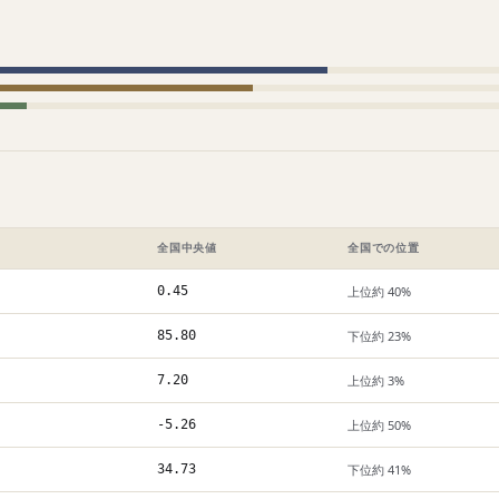
全国中央値
全国での位置
0.45
上位約 40%
85.80
下位約 23%
7.20
上位約 3%
-5.26
上位約 50%
34.73
下位約 41%