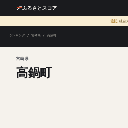
ふるさとスコア
注記
独自
ランキング
/
宮崎県
/ 高鍋町
宮崎県
高鍋町