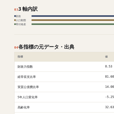
3 軸内訳
03
財政
人口動態
寄付格差
各指標の元データ・出典
04
指標
値
財政力指数
0.53
経常収支比率
81.60
実質公債費比率
14.00
5年人口変化率
-5.25
高齢化率
32.63