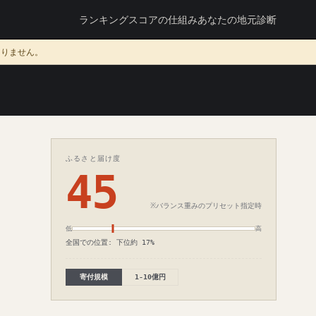
ランキング
スコアの仕組み
あなたの地元診断
ありません。
ふるさと届け度
45
※バランス重みのプリセット指定時
低
高
全国での位置: 下位約 17%
寄付規模
1-10億円