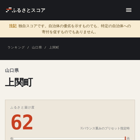
ふるさとスコア
注記
独自スコアです。自治体の優劣を示すものでも、特定の自治体への
寄付を促すものでもありません。
ランキング
/
山口県
/ 上関町
山口県
上関町
ふるさと届け度
62
※バランス重みのプリセット指定時
低
高