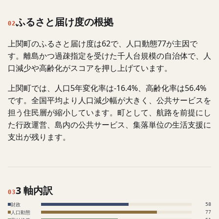
ふるさと届け度の根拠
02
上関町のふるさと届け度は62で、人口動態77が主因で
す。離島かつ過疎指定を受けた千人台規模の自治体で、人
口減少や高齢化がスコアを押し上げています。
上関町では、人口5年変化率は-16.4%、高齢化率は56.4%
です。全国平均より人口減少幅が大きく、公共サービスを
担う住民層が縮小しています。町として、航路を前提にし
た行政運営、島内の公共サービス、集落単位の生活支援に
支出が残ります。
3 軸内訳
03
財政
58
人口動態
77