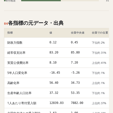
寄付格差
51
各指標の元データ・出典
04
指標
値
全国中央値
全国での位置
財政力指数
0.12
0.45
下位約 2%
経常収支比率
83.20
85.80
下位約 31%
実質公債費比率
8.10
7.20
上位約 41%
5年人口変化率
-16.45
-5.26
下位約 1%
高齢化率
56.40
34.73
上位約 1%
生産年齢人口比率
37.32
53.35
下位約 1%
1人あたり寄付受入額
12839.03
7882.00
上位約 37%