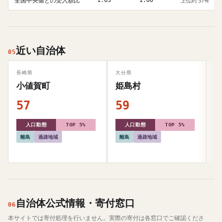
全国中央値との受入額比
1.63
1.00
上位約 37%
近い自治体
05
長崎県
大分県
山
小値賀町
姫島村
57
59
6
人口動態
TOP 5%
人口動態
TOP 5%
離島
過疎地域
離島
過疎地域
自治体公式情報・寄付窓口
06
本サイトでは寄付処理を行いません。実際の寄付は各窓口でご確認くださ