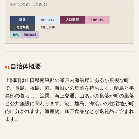
全国での位置: 上位約 1%
財政
TOP 25%
人口動態
TOP 5%
寄付規模
1億円未満
離島
過疎地域
自治体概要
01
上関町は山口県南東部の瀬戸内海沿岸にある小規模な町
で、長島、祝島、港、海沿いの集落を持ちます。離島と半
島部の暮らし、漁業、海上交通、山あいの集落が町の集落
と公共施設に関わります。港、離島、海沿いの住宅地が町
内に分かれます。海産物、加工食品などが返礼品に含まれ
ます。