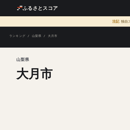
ふるさとスコア
注記
独自
ランキング
/
山梨県
/ 大月市
山梨県
大月市