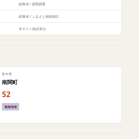
総務省 / 国勢調査
総務省 / ふるさと納税統計
本サイト独自算出
熊本県
南関町
52
過疎地域