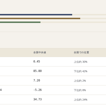
全国中央値
全国での位置
0.45
上位約 30%
85.80
下位約 42%
7.20
上位約 2%
4
-5.26
下位約 8%
34.73
上位約 24%