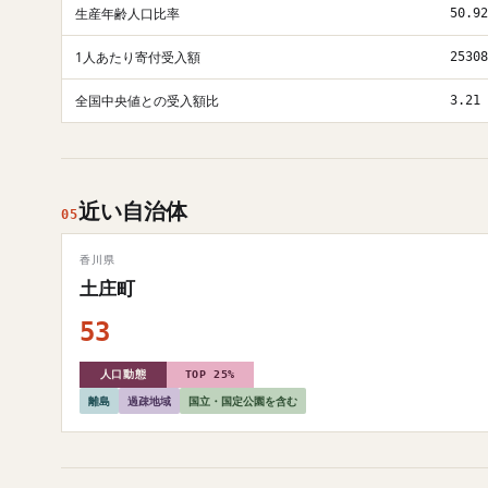
生産年齢人口比率
50.92
1人あたり寄付受入額
25308
全国中央値との受入額比
3.21
近い自治体
05
香川県
土庄町
53
人口動態
TOP 25%
離島
過疎地域
国立・国定公園を含む