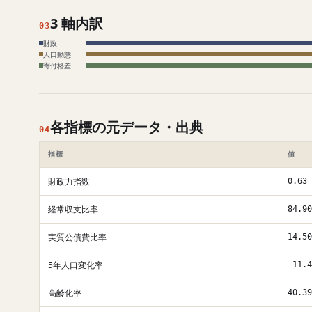
3 軸内訳
03
財政
人口動態
寄付格差
各指標の元データ・出典
04
指標
値
財政力指数
0.63
経常収支比率
84.90
実質公債費比率
14.50
5年人口変化率
-11.4
高齢化率
40.39