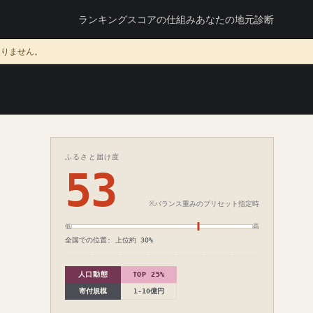
ランキング
スコアの仕組み
あなたの地元診断
ありません。
ふるさと届け度
53
※バランス重みのプリセット指定時
低
高
全国での位置: 上位約 30%
人口動態
TOP 25%
寄付規模
1-10億円