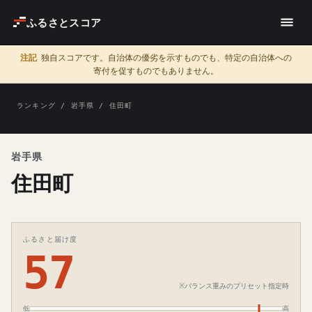
ふるさとスコア
注記
独自スコアです。自治体の優劣を示すものでも、特定の自治体への
寄付を促すものでもありません。
ランキング
/
岩手県
/ 住田町
岩手県
住田町
ふるさと届け度
57
※バランス重みのプリセット指定時
低
高