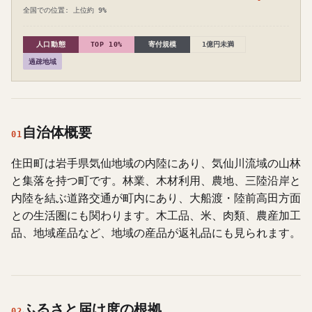
全国での位置: 上位約 9%
人口動態
TOP 10%
寄付規模
1億円未満
過疎地域
自治体概要
01
住田町は岩手県気仙地域の内陸にあり、気仙川流域の山林
と集落を持つ町です。林業、木材利用、農地、三陸沿岸と
内陸を結ぶ道路交通が町内にあり、大船渡・陸前高田方面
との生活圏にも関わります。木工品、米、肉類、農産加工
品、地域産品など、地域の産品が返礼品にも見られます。
ふるさと届け度の根拠
02