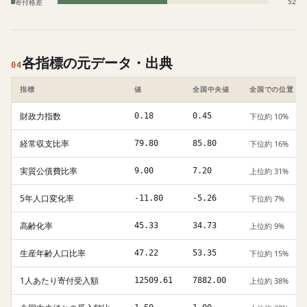
寄付格差
52
各指標の元データ・出典
04
指標
値
全国中央値
全国での位置
財政力指数
0.18
0.45
下位約 10%
経常収支比率
79.80
85.80
下位約 16%
実質公債費比率
9.00
7.20
上位約 31%
5年人口変化率
-11.80
-5.26
下位約 7%
高齢化率
45.33
34.73
上位約 9%
生産年齢人口比率
47.22
53.35
下位約 15%
1人あたり寄付受入額
12509.61
7882.00
上位約 38%