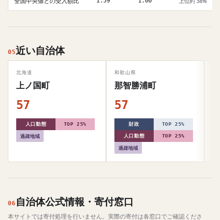
全国中央値との受入額比
1.59
1.00
上位約 38%
近い自治体
05
北海道
和歌山県
岩
上ノ国町
那智勝浦町
57
57
5
人口動態
TOP 25%
財政
TOP 25%
過疎地域
人口動態
TOP 25%
過疎地域
自治体公式情報・寄付窓口
06
本サイトでは寄付処理を行いません。実際の寄付は各窓口でご確認くださ