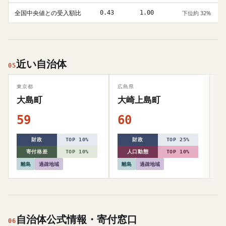
全国中央値との受入額比
0.43
1.00
下位約 32%
近い自治体
05
東京都
広島県
大
大島町
大崎上島町
59
60
5
財政
TOP 10%
財政
TOP 25%
寄付格差
TOP 10%
人口動態
TOP 10%
離島
過疎地域
離島
過疎地域
自治体公式情報・寄付窓口
06