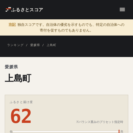
ふるさとスコア
注記
独自スコアです。自治体の優劣を示すものでも、特定の自治体への
寄付を促すものでもありません。
ランキング
/
愛媛県
/ 上島町
愛媛県
上島町
ふるさと届け度
62
※バランス重みのプリセット指定時
低
高