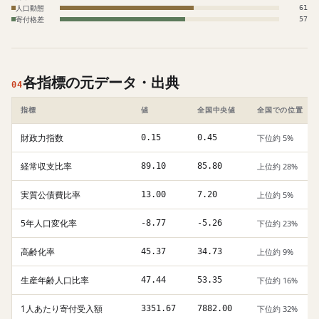
人口動態
61
寄付格差
57
各指標の元データ・出典
04
指標
値
全国中央値
全国での位置
財政力指数
0.15
0.45
下位約 5%
経常収支比率
89.10
85.80
上位約 28%
実質公債費比率
13.00
7.20
上位約 5%
5年人口変化率
-8.77
-5.26
下位約 23%
高齢化率
45.37
34.73
上位約 9%
生産年齢人口比率
47.44
53.35
下位約 16%
1人あたり寄付受入額
3351.67
7882.00
下位約 32%