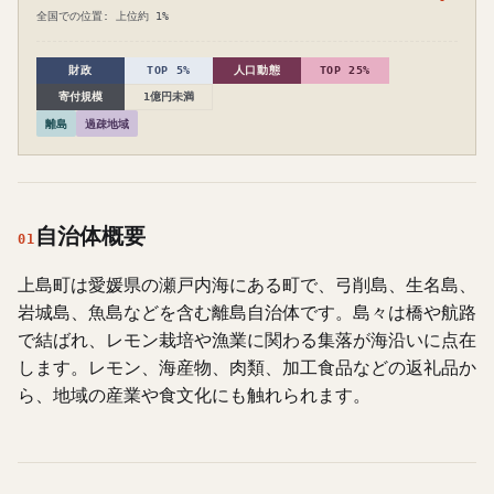
全国での位置: 上位約 1%
財政
TOP 5%
人口動態
TOP 25%
寄付規模
1億円未満
離島
過疎地域
自治体概要
01
上島町は愛媛県の瀬戸内海にある町で、弓削島、生名島、
岩城島、魚島などを含む離島自治体です。島々は橋や航路
で結ばれ、レモン栽培や漁業に関わる集落が海沿いに点在
します。レモン、海産物、肉類、加工食品などの返礼品か
ら、地域の産業や食文化にも触れられます。