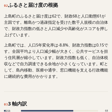
ふるさと届け度の根拠
02
上島町のふるさと届け度は62で、財政68と人口動態61が
主因です。離島かつ過疎指定を受けた数千人規模の自治体
で、財政力指数の低さと人口減少や高齢化がスコアを押し
上げています。
上島町では、人口5年変化率は-8.8%、財政力指数は0.15で
す。全国平均より人口減少幅が大きく、公共サービスを担
う住民層が縮小しています。財政力指数も低く、自治体税
収などで自力調達できる余地が小さくなっています。町と
して、島内移動、医療や通学、窓口機能を支える行政機能
に継続的な費用がかかります。
3 軸内訳
03
財政
68