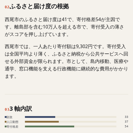
ふるさと届け度の根拠
02
西尾市のふるさと届け度は41で、寄付格差54が主因で
す。離島部を含む10万人を超える市で、寄付受入の薄さ
がスコアを押し上げています。
西尾市では、一人あたり寄付額は9,302円です。寄付受入
は全国平均より薄く、ふるさと納税から公共サービスへ回
せる外部資金が限られます。市として、島内移動、医療や
通学、窓口機能を支える行政機能に継続的な費用がかかり
ます。
3 軸内訳
03
財政
33
人口動態
37
寄付格差
54