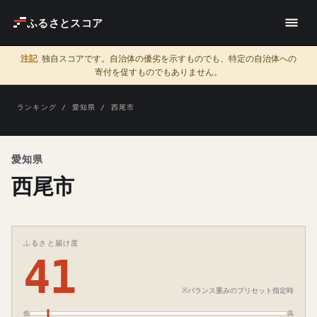
ふるさとスコア
注記
独自スコアです。自治体の優劣を示すものでも、特定の自治体への
寄付を促すものでもありません。
ランキング
/
愛知県
/ 西尾市
愛知県
西尾市
ふるさと届け度
41
※バランス重みのプリセット指定時
低
高