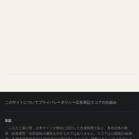
このサイトについて
プライバシーポリシー
広告表記
スコアの仕組み
注記
「ふるさと届け度」は本サイトが独自に設計した合成指標であり、各自治体の政
策・財政運営・住民福祉の優劣を示すものではありません。スコアは公開統計(総務
省・各都道府県発表値)を独自手法で再計算したもので、解釈にあたっては元データ