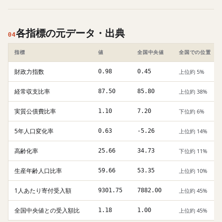
各指標の元データ・出典
04
指標
値
全国中央値
全国での位置
財政力指数
0.98
0.45
上位約 5%
経常収支比率
87.50
85.80
上位約 38%
実質公債費比率
1.10
7.20
下位約 6%
5年人口変化率
0.63
-5.26
上位約 14%
高齢化率
25.66
34.73
下位約 11%
生産年齢人口比率
59.66
53.35
上位約 10%
1人あたり寄付受入額
9301.75
7882.00
上位約 45%
全国中央値との受入額比
1.18
1.00
上位約 45%