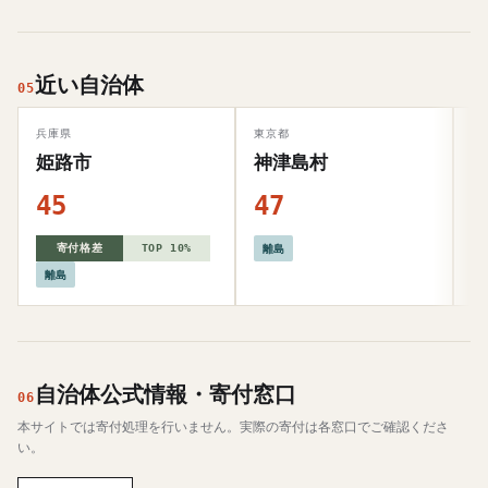
近い自治体
05
兵庫県
東京都
山
姫路市
神津島村
45
47
4
離島
寄付格差
TOP 10%
離島
自治体公式情報・寄付窓口
06
本サイトでは寄付処理を行いません。実際の寄付は各窓口でご確認くださ
い。