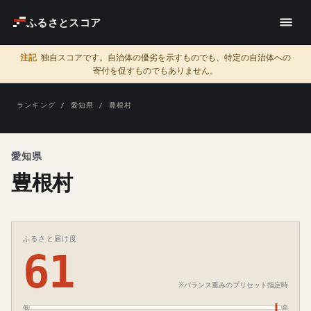
ふるさとスコア
注記
独自スコアです。自治体の優劣を示すものでも、特定の自治体への
寄付を促すものでもありません。
ランキング
/
愛知県
/ 豊根村
愛知県
豊根村
ふるさと届け度
61
※バランス重みのプリセット指定時
低
高