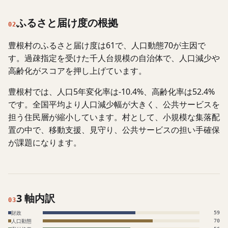
ふるさと届け度の根拠
02
豊根村のふるさと届け度は61で、人口動態70が主因で
す。過疎指定を受けた千人台規模の自治体で、人口減少や
高齢化がスコアを押し上げています。
豊根村では、人口5年変化率は-10.4%、高齢化率は52.4%
です。全国平均より人口減少幅が大きく、公共サービスを
担う住民層が縮小しています。村として、小規模な集落配
置の中で、移動支援、見守り、公共サービスの担い手確保
が課題になります。
3 軸内訳
03
財政
59
人口動態
70