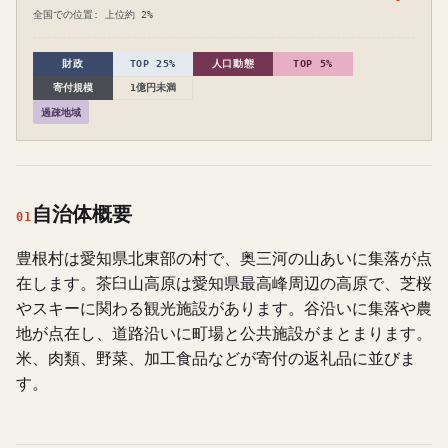
全国での位置: 上位約 2%
財政
TOP 25%
人口動態
TOP 5%
寄付規模
1億円未満
過疎地域
自治体概要
01
豊根村は愛知県北東部の村で、奥三河の山あいに集落が点
在します。茶臼山高原は愛知県最高峰周辺の高原で、芝桜
やスキーに関わる観光施設があります。谷沿いに集落や農
地が点在し、道路沿いに町場と公共施設がまとまります。
米、肉類、野菜、加工食品などが寄付の返礼品に並びま
す。