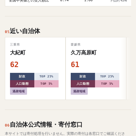
全国中央値との受入額比
0.74
1.00
下位約 43%
近い自治体
05
三重県
愛媛県
奈
大紀町
久万高原町
62
61
6
財政
TOP 25%
財政
TOP 25%
人口動態
TOP 5%
人口動態
TOP 5%
過疎地域
過疎地域
自治体公式情報・寄付窓口
06
本サイトでは寄付処理を行いません。実際の寄付は各窓口でご確認くださ