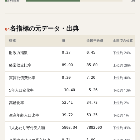
寄付格差
56
各指標の元データ・出典
04
指標
値
全国中央値
全国での位置
財政力指数
0.27
0.45
下位約 24%
経常収支比率
89.00
85.80
上位約 28%
実質公債費比率
8.20
7.20
上位約 40%
5年人口変化率
-10.40
-5.26
下位約 13%
高齢化率
52.41
34.73
上位約 2%
生産年齢人口比率
39.72
53.35
下位約 1%
1人あたり寄付受入額
5803.34
7882.00
下位約 43%