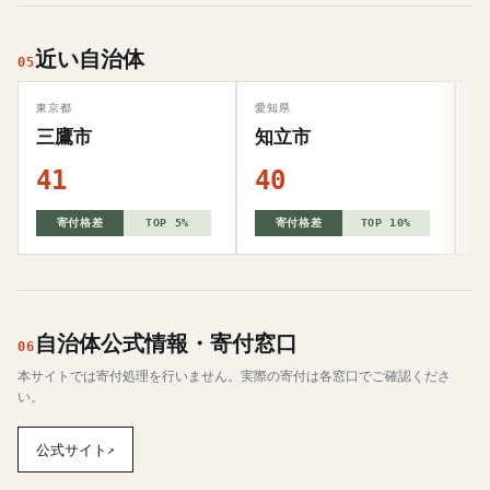
近い自治体
05
東京都
愛知県
千
三鷹市
知立市
41
40
4
寄付格差
TOP 5%
寄付格差
TOP 10%
自治体公式情報・寄付窓口
06
本サイトでは寄付処理を行いません。実際の寄付は各窓口でご確認くださ
い。
公式サイト
↗