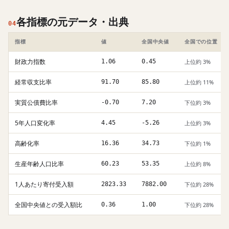
各指標の元データ・出典
04
指標
値
全国中央値
全国での位置
財政力指数
1.06
0.45
上位約 3%
経常収支比率
91.70
85.80
上位約 11%
実質公債費比率
-0.70
7.20
下位約 3%
5年人口変化率
4.45
-5.26
上位約 3%
高齢化率
16.36
34.73
下位約 1%
生産年齢人口比率
60.23
53.35
上位約 8%
1人あたり寄付受入額
2823.33
7882.00
下位約 28%
全国中央値との受入額比
0.36
1.00
下位約 28%