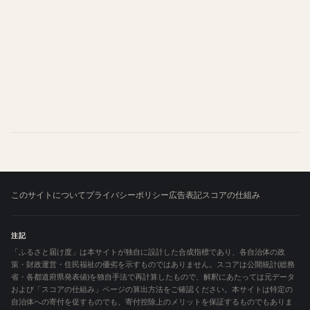
このサイトについて
プライバシーポリシー
広告表記
スコアの仕組み
注記
「ふるさと届け度」は本サイトが独自に設計した合成指標であり、各自治体の政
策・財政運営・住民福祉の優劣を示すものではありません。スコアは公開統計(総務
省・各都道府県発表値)を独自手法で再計算したもので、解釈にあたっては元データ
および「スコアの仕組み」ページの算出方法をご確認ください。本サイトは特定の
自治体への寄付を促すものでも、寄付控除上のメリットを保証するものでもありま