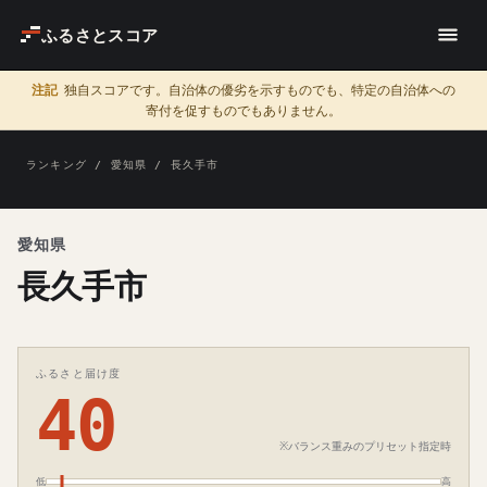
ふるさとスコア
注記
独自スコアです。自治体の優劣を示すものでも、特定の自治体への
寄付を促すものでもありません。
ランキング
/
愛知県
/ 長久手市
愛知県
長久手市
ふるさと届け度
40
※バランス重みのプリセット指定時
低
高