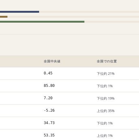
全国中央値
全国での位置
0.45
下位約 21%
85.80
下位約 1%
7.20
下位約 19%
-5.26
上位約 35%
34.73
下位約 1%
53.35
上位約 1%