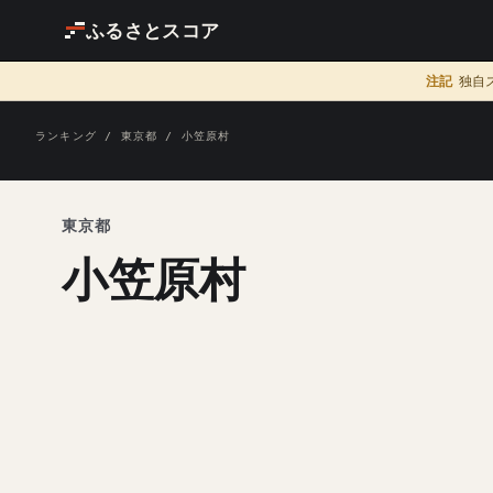
ふるさとスコア
注記
独自
ランキング
/
東京都
/ 小笠原村
東京都
小笠原村