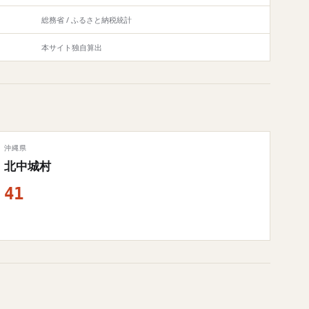
総務省 / ふるさと納税統計
本サイト独自算出
沖縄県
北中城村
41