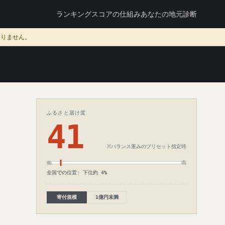
ランキング
スコアの仕組み
あなたの地元診断
ありません。
ふるさと届け度
41
※バランス重みのプリセット指定時
低
高
全国での位置: 下位約 4%
寄付規模
1億円未満