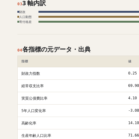
3 軸内訳
03
財政
人口動態
寄付格差
各指標の元データ・出典
04
指標
値
財政力指数
0.25
経常収支比率
69.90
実質公債費比率
4.10
5年人口変化率
-3.08
高齢化率
14.10
生産年齢人口比率
71.66