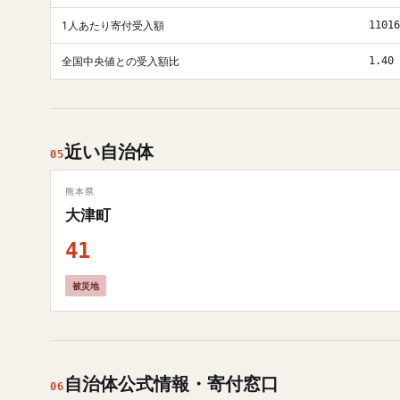
1人あたり寄付受入額
11016
全国中央値との受入額比
1.40
近い自治体
05
熊本県
大津町
41
被災地
自治体公式情報・寄付窓口
06