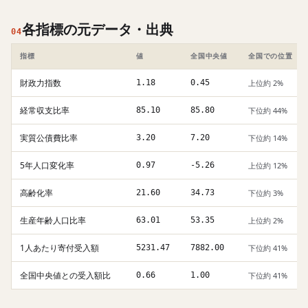
各指標の元データ・出典
04
指標
値
全国中央値
全国での位置
財政力指数
1.18
0.45
上位約 2%
経常収支比率
85.10
85.80
下位約 44%
実質公債費比率
3.20
7.20
下位約 14%
5年人口変化率
0.97
-5.26
上位約 12%
高齢化率
21.60
34.73
下位約 3%
生産年齢人口比率
63.01
53.35
上位約 2%
1人あたり寄付受入額
5231.47
7882.00
下位約 41%
全国中央値との受入額比
0.66
1.00
下位約 41%