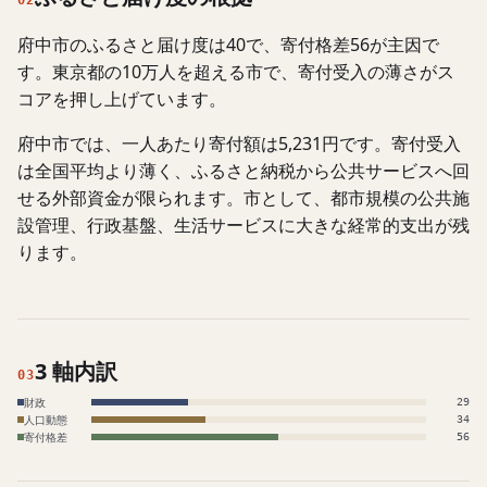
02
府中市のふるさと届け度は40で、寄付格差56が主因で
す。東京都の10万人を超える市で、寄付受入の薄さがス
コアを押し上げています。
府中市では、一人あたり寄付額は5,231円です。寄付受入
は全国平均より薄く、ふるさと納税から公共サービスへ回
せる外部資金が限られます。市として、都市規模の公共施
設管理、行政基盤、生活サービスに大きな経常的支出が残
ります。
3 軸内訳
03
財政
29
人口動態
34
寄付格差
56