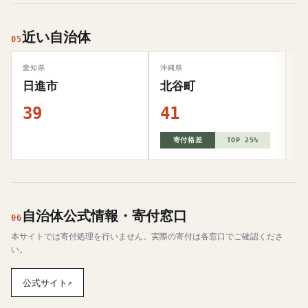
近い自治体
05
愛知県
沖縄県
東
日進市
北谷町
39
41
4
寄付格差
TOP 25%
自治体公式情報・寄付窓口
06
本サイトでは寄付処理を行いません。実際の寄付は各窓口でご確認くださ
い。
公式サイト
↗