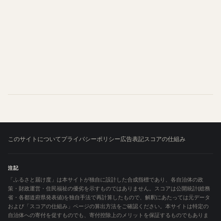
このサイトについて
プライバシーポリシー
広告表記
スコアの仕組み
注記
「ふるさと届け度」は本サイトが独自に設計した合成指標であり、各自治体の政
策・財政運営・住民福祉の優劣を示すものではありません。スコアは公開統計(総務
省・各都道府県発表値)を独自手法で再計算したもので、解釈にあたっては元データ
および「スコアの仕組み」ページの算出方法をご確認ください。本サイトは特定の
自治体への寄付を促すものでも、寄付控除上のメリットを保証するものでもありま