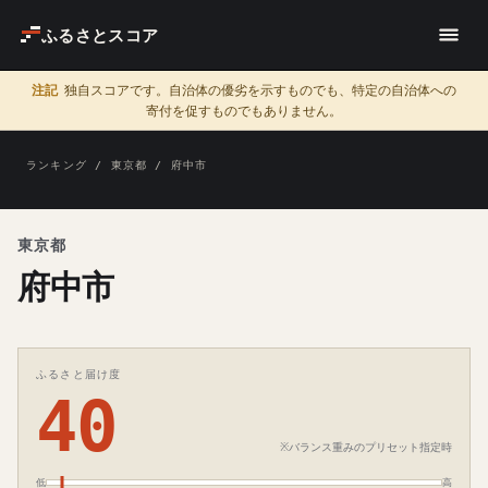
ふるさとスコア
注記
独自スコアです。自治体の優劣を示すものでも、特定の自治体への
寄付を促すものでもありません。
ランキング
/
東京都
/ 府中市
東京都
府中市
ふるさと届け度
40
※バランス重みのプリセット指定時
低
高