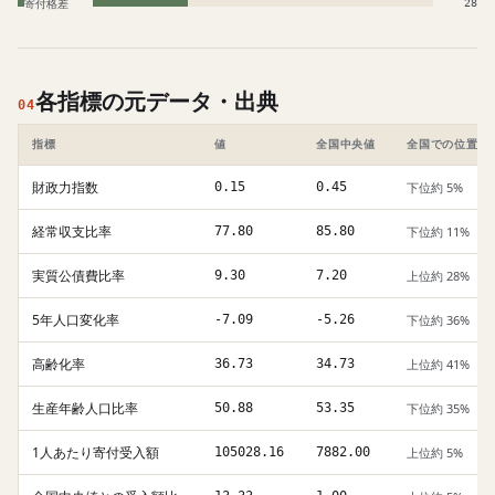
寄付格差
28
各指標の元データ・出典
04
指標
値
全国中央値
全国での位置
財政力指数
0.15
0.45
下位約 5%
経常収支比率
77.80
85.80
下位約 11%
実質公債費比率
9.30
7.20
上位約 28%
5年人口変化率
-7.09
-5.26
下位約 36%
高齢化率
36.73
34.73
上位約 41%
生産年齢人口比率
50.88
53.35
下位約 35%
1人あたり寄付受入額
105028.16
7882.00
上位約 5%