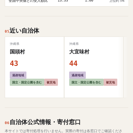
全国中央値との受入額比
13.33
1.00
上位約 5%
近い自治体
05
沖縄県
沖縄県
岩
国頭村
大宜味村
43
44
5
過疎地域
過疎地域
国立・国定公園を含む
被災地
国立・国定公園を含む
被災地
自治体公式情報・寄付窓口
06
本サイトでは寄付処理を行いません。実際の寄付は各窓口でご確認くださ