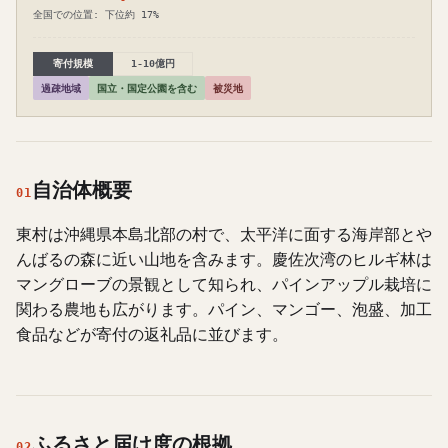
全国での位置: 下位約 17%
寄付規模
1-10億円
過疎地域
国立・国定公園を含む
被災地
自治体概要
01
東村は沖縄県本島北部の村で、太平洋に面する海岸部とや
んばるの森に近い山地を含みます。慶佐次湾のヒルギ林は
マングローブの景観として知られ、パインアップル栽培に
関わる農地も広がります。パイン、マンゴー、泡盛、加工
食品などが寄付の返礼品に並びます。
ふるさと届け度の根拠
02