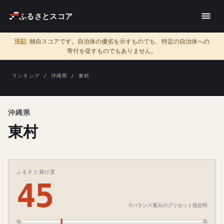
ふるさとスコア
注記
独自スコアです。自治体の優劣を示すものでも、特定の自治体への
寄付を促すものでもありません。
ランキング
/
沖縄県
/ 東村
沖縄県
東村
ふるさと届け度
45
※バランス重みのプリセット指定時
低
高