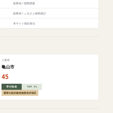
総務省 / 国勢調査
総務省 / ふるさと納税統計
本サイト独自算出
三重県
亀山市
45
寄付格差
TOP 5%
重要伝統的建造物群保存地区