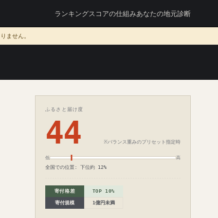
ランキング
スコアの仕組み
あなたの地元診断
ありません。
ふるさと届け度
44
※バランス重みのプリセット指定時
低
高
全国での位置: 下位約 12%
寄付格差
TOP 10%
寄付規模
1億円未満