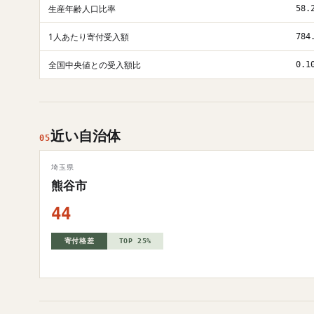
生産年齢人口比率
58.
1人あたり寄付受入額
784
全国中央値との受入額比
0.1
近い自治体
05
埼玉県
熊谷市
44
寄付格差
TOP 25%