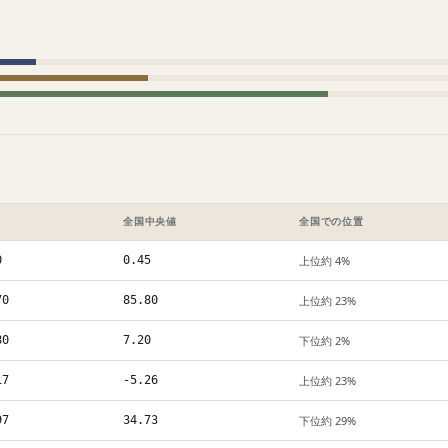
全国中央値
全国での位置
0
0.45
上位約 4%
70
85.80
上位約 23%
80
7.20
下位約 2%
17
-5.26
上位約 23%
97
34.73
下位約 29%