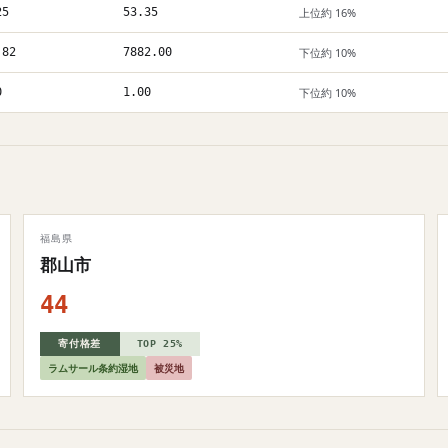
25
53.35
上位約 16%
.82
7882.00
下位約 10%
0
1.00
下位約 10%
福島県
郡山市
44
寄付格差
TOP 25%
ラムサール条約湿地
被災地