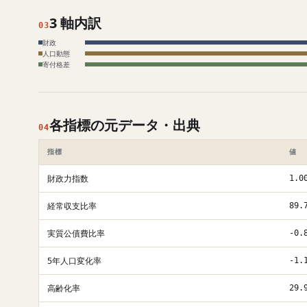
3 軸内訳
03
財政
人口動態
寄付格差
各指標の元データ・出典
04
指標
値
財政力指数
1.0
経常収支比率
89.
実質公債費比率
-0.
5年人口変化率
-1.
高齢化率
29.