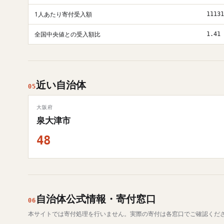
1人あたり寄付受入額
11131
全国中央値との受入額比
1.41
近い自治体
05
大阪府
泉大津市
48
自治体公式情報・寄付窓口
06
本サイトでは寄付処理を行いません。実際の寄付は各窓口でご確認くだ