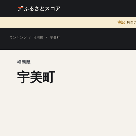
ふるさとスコア
注記
独自
ランキング
/
福岡県
/ 宇美町
福岡県
宇美町