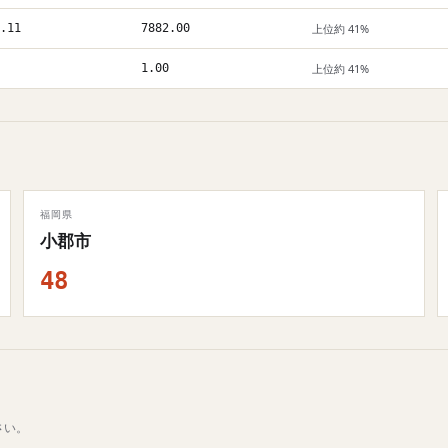
.11
7882.00
上位約 41%
1.00
上位約 41%
福岡県
小郡市
48
さい。