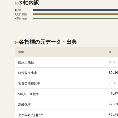
3 軸内訳
03
財政
人口動態
寄付格差
各指標の元データ・出典
04
指標
値
財政力指数
0.60
経常収支比率
89.30
実質公債費比率
7.50
5年人口変化率
-0.67
高齢化率
27.63
生産年齢人口比率
57.84