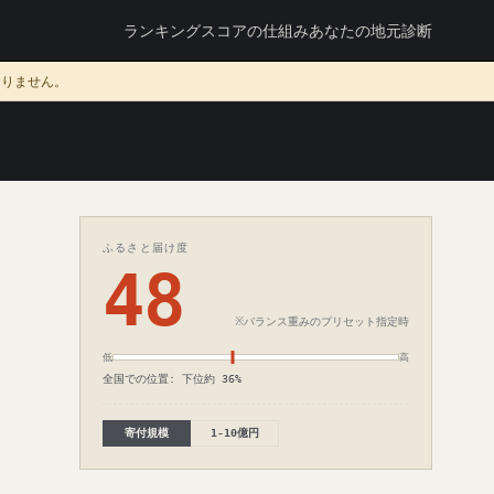
ランキング
スコアの仕組み
あなたの地元診断
ありません。
ふるさと届け度
48
※バランス重みのプリセット指定時
低
高
全国での位置: 下位約 36%
寄付規模
1-10億円