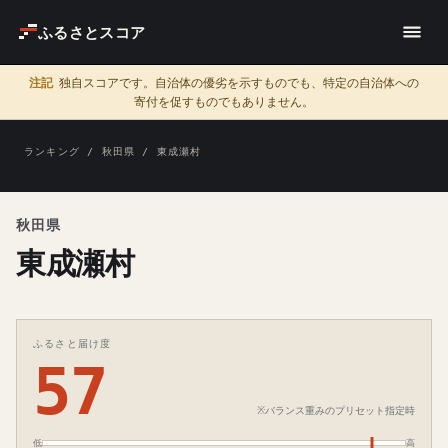
ふるさとスコア
注記
独自スコアです。自治体の優劣を示すものでも、特定の自治体への
寄付を促すものでもありません。
ランキング
/
秋田県
/ 東成瀬村
秋田県
東成瀬村
ふるさと届け度
57
※バランス重みのプリセット指定時
低
高