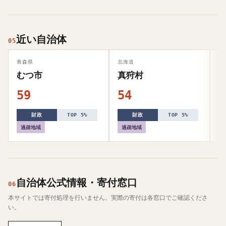
近い自治体
05
青森県
北海道
岩
むつ市
真狩村
59
54
5
財政
TOP 5%
財政
TOP 5%
過疎地域
過疎地域
自治体公式情報・寄付窓口
06
本サイトでは寄付処理を行いません。実際の寄付は各窓口でご確認くださ
い。