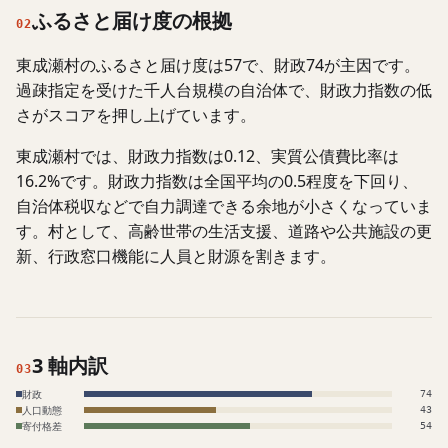
ふるさと届け度の根拠
02
東成瀬村のふるさと届け度は57で、財政74が主因です。
過疎指定を受けた千人台規模の自治体で、財政力指数の低
さがスコアを押し上げています。
東成瀬村では、財政力指数は0.12、実質公債費比率は
16.2%です。財政力指数は全国平均の0.5程度を下回り、
自治体税収などで自力調達できる余地が小さくなっていま
す。村として、高齢世帯の生活支援、道路や公共施設の更
新、行政窓口機能に人員と財源を割きます。
3 軸内訳
03
財政
74
人口動態
43
寄付格差
54