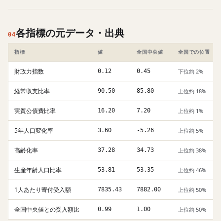
各指標の元データ・出典
04
指標
値
全国中央値
全国での位置
財政力指数
0.12
0.45
下位約 2%
経常収支比率
90.50
85.80
上位約 18%
実質公債費比率
16.20
7.20
上位約 1%
5年人口変化率
3.60
-5.26
上位約 5%
高齢化率
37.28
34.73
上位約 38%
生産年齢人口比率
53.81
53.35
上位約 46%
1人あたり寄付受入額
7835.43
7882.00
上位約 50%
全国中央値との受入額比
0.99
1.00
上位約 50%