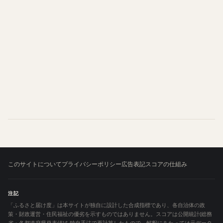
このサイトについて
プライバシーポリシー
広告表記
スコアの仕組み
注記
「ふるさと届け度」は本サイトが独自に設計した合成指標であり、各自治体の政
策・財政運営・住民福祉の優劣を示すものではありません。スコアは公開統計(総務
省・各都道府県発表値)を独自手法で再計算したもので、解釈にあたっては元データ