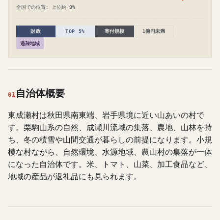
全国での位置: 上位約 9%
財政
TOP 5%
寄付規模
1億円未満
過疎地域
自治体概要
01
東成瀬村は秋田県南東端、岩手県境に近い山あいの村で
す。栗駒山系の自然、成瀬川流域の集落、農地、山林を持
ち、冬の積雪や山間交通が暮らしの前提になります。小規
模な村ながら、自然環境、水源地域、農山村の集落が一体
になった自治体です。米、トマト、山菜、加工食品など、
地域の産品が返礼品にも見られます。