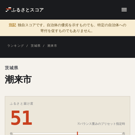
ふるさとスコア
注記
独自スコアです。自治体の優劣を示すものでも、特定の自治体への
寄付を促すものでもありません。
ランキング
/
茨城県
/ 潮来市
茨城県
潮来市
ふるさと届け度
51
※バランス重みのプリセット指定時
低
高