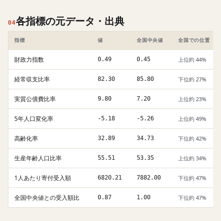
各指標の元データ・出典
04
指標
値
全国中央値
全国での位置
財政力指数
0.49
0.45
上位約 44%
経常収支比率
82.30
85.80
下位約 27%
実質公債費比率
9.80
7.20
上位約 23%
5年人口変化率
-5.18
-5.26
上位約 49%
高齢化率
32.89
34.73
下位約 42%
生産年齢人口比率
55.51
53.35
上位約 34%
1人あたり寄付受入額
6820.21
7882.00
下位約 47%
全国中央値との受入額比
0.87
1.00
下位約 47%