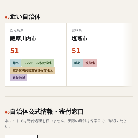
近い自治体
05
鹿児島県
宮城県
岡
薩摩川内市
塩竈市
51
51
5
離島
ラムサール条約湿地
離島
被災地
重要伝統的建造物群保存地区
過疎地域
自治体公式情報・寄付窓口
06
本サイトでは寄付処理を行いません。実際の寄付は各窓口でご確認くださ
い。