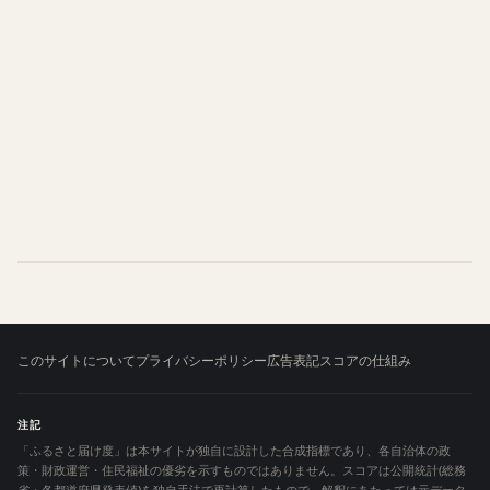
このサイトについて
プライバシーポリシー
広告表記
スコアの仕組み
注記
「ふるさと届け度」は本サイトが独自に設計した合成指標であり、各自治体の政
策・財政運営・住民福祉の優劣を示すものではありません。スコアは公開統計(総務
省・各都道府県発表値)を独自手法で再計算したもので、解釈にあたっては元データ