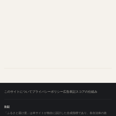
このサイトについて
プライバシーポリシー
広告表記
スコアの仕組み
注記
「ふるさと届け度」は本サイトが独自に設計した合成指標であり、各自治体の政