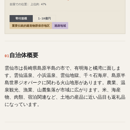
全国での位置: 上位約 47%
寄付規模
1-10億円
重要伝統的建造物群保存地区
過疎地域
自治体概要
01
雲仙市は長崎県島原半島の市で、有明海と橘湾に面しま
す。雲仙温泉、小浜温泉、雲仙地獄、千々石海岸、島原半
島世界ジオパークに関わる火山地形があります。農業、温
泉観光、漁業、山麓集落が市域に広がります。米、海産
物、肉類、宿泊関連など、土地の産品に近い品目も返礼品
になっています。