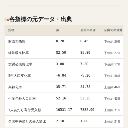
各指標の元データ・出典
04
指標
値
全国中央値
全国での位置
財政力指数
0.28
0.45
下位約 26%
経常収支比率
82.50
85.80
下位約 27%
実質公債費比率
3.80
7.20
下位約 17%
5年人口変化率
-6.84
-5.26
下位約 38%
高齢化率
35.71
34.73
上位約 46%
生産年齢人口比率
52.16
53.35
下位約 43%
1人あたり寄付受入額
16531.17
7882.00
上位約 31%
全国中央値との受入額比
2.10
1.00
上位約 31%