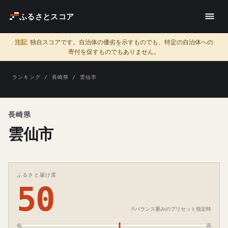
ふるさとスコア
注記
独自スコアです。自治体の優劣を示すものでも、特定の自治体への
寄付を促すものでもありません。
ランキング
/
長崎県
/ 雲仙市
長崎県
雲仙市
ふるさと届け度
50
※バランス重みのプリセット指定時
低
高