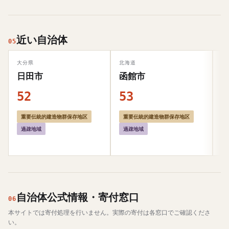
近い自治体
05
大分県
北海道
群
日田市
函館市
52
53
5
重要伝統的建造物群保存地区
重要伝統的建造物群保存地区
過疎地域
過疎地域
自治体公式情報・寄付窓口
06
本サイトでは寄付処理を行いません。実際の寄付は各窓口でご確認くださ
い。