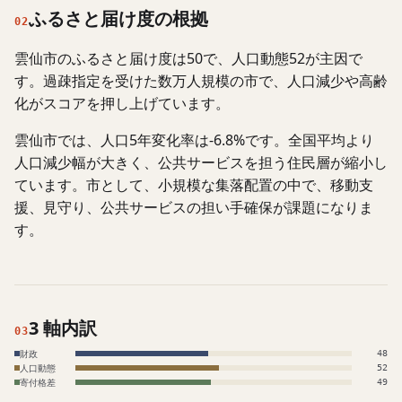
ふるさと届け度の根拠
02
雲仙市のふるさと届け度は50で、人口動態52が主因で
す。過疎指定を受けた数万人規模の市で、人口減少や高齢
化がスコアを押し上げています。
雲仙市では、人口5年変化率は-6.8%です。全国平均より
人口減少幅が大きく、公共サービスを担う住民層が縮小し
ています。市として、小規模な集落配置の中で、移動支
援、見守り、公共サービスの担い手確保が課題になりま
す。
3 軸内訳
03
財政
48
人口動態
52
寄付格差
49