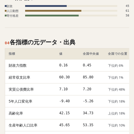
財政
45
人口動態
61
寄付格差
58
各指標の元データ・出典
04
指標
値
全国中央値
全国での位置
財政力指数
0.16
0.45
下位約 6%
経常収支比率
60.30
85.80
下位約 1%
実質公債費比率
7.10
7.20
下位約 48%
5年人口変化率
-9.40
-5.26
下位約 18%
高齢化率
42.15
34.73
上位約 18%
生産年齢人口比率
45.65
53.35
下位約 10%