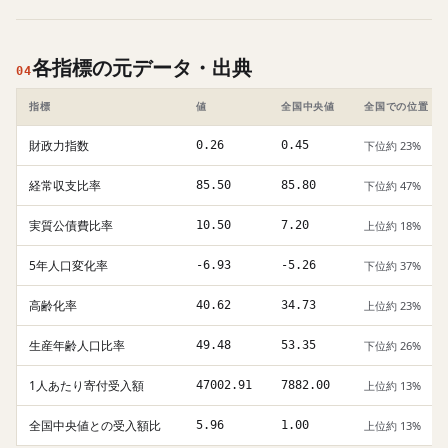
各指標の元データ・出典
04
指標
値
全国中央値
全国での位置
財政力指数
0.26
0.45
下位約 23%
経常収支比率
85.50
85.80
下位約 47%
実質公債費比率
10.50
7.20
上位約 18%
5年人口変化率
-6.93
-5.26
下位約 37%
高齢化率
40.62
34.73
上位約 23%
生産年齢人口比率
49.48
53.35
下位約 26%
1人あたり寄付受入額
47002.91
7882.00
上位約 13%
全国中央値との受入額比
5.96
1.00
上位約 13%