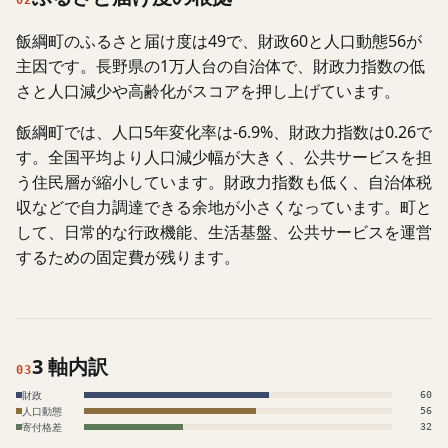
02
飯綱町のふるさと届け度は49で、財政60と人口動態56が
主因です。長野県の1万人台の自治体で、財政力指数の低
さと人口減少や高齢化がスコアを押し上げています。
飯綱町では、人口5年変化率は-6.9%、財政力指数は0.26で
す。全国平均より人口減少幅が大きく、公共サービスを担
う住民層が縮小しています。財政力指数も低く、自治体税
収などで自力調達できる余地が小さくなっています。町と
して、日常的な行政機能、生活基盤、公共サービスを運営
するための固定費が残ります。
3 軸内訳
03
財政
60
人口動態
56
寄付格差
32