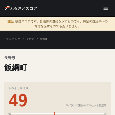
ふるさとスコア
注記
独自スコアです。自治体の優劣を示すものでも、特定の自治体への
寄付を促すものでもありません。
ランキング
/
長野県
/ 飯綱町
長野県
飯綱町
ふるさと届け度
49
※バランス重みのプリセット指定時
低
高