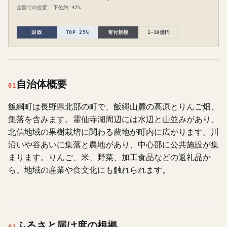
全国での位置: 下位約 42%
財政
TOP 25%
寄付規模
1-10億円
自治体概要
01
飯綱町は長野県北部の町で、飯縄山麓の高原とりんご畑、
集落を含みます。霊仙寺湖周辺には水辺と山並みがあり、
北信地域の果樹栽培に関わる農地が町内に広がります。川
沿いや谷あいに集落と農地があり、中心部に公共施設が集
まります。りんご、米、野菜、加工食品などの返礼品か
ら、地域の産業や食文化にも触れられます。
ふるさと届け度の根拠