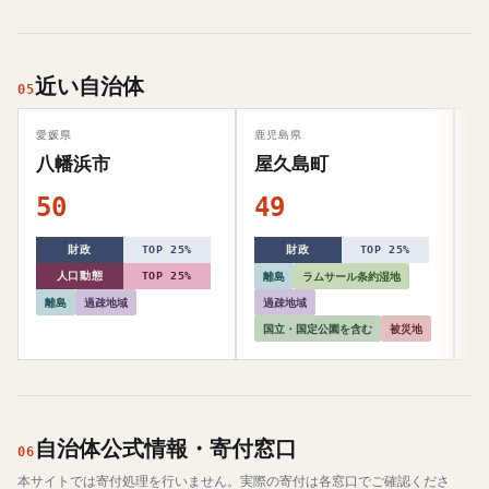
近い自治体
05
愛媛県
鹿児島県
福
八幡浜市
屋久島町
50
49
4
財政
TOP 25%
財政
TOP 25%
離島
ラムサール条約湿地
人口動態
TOP 25%
離島
過疎地域
過疎地域
国立・国定公園を含む
被災地
自治体公式情報・寄付窓口
06
本サイトでは寄付処理を行いません。実際の寄付は各窓口でご確認くださ