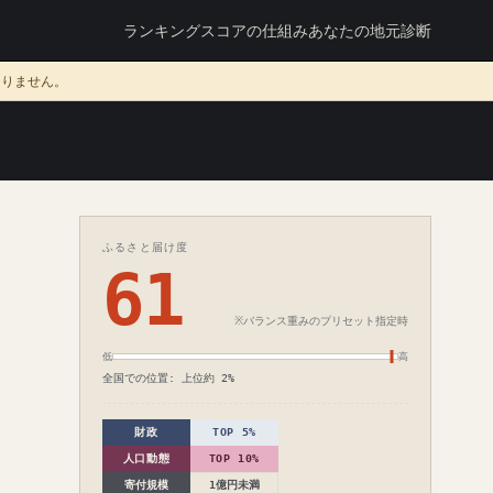
ランキング
スコアの仕組み
あなたの地元診断
ありません。
ふるさと届け度
61
※バランス重みのプリセット指定時
低
高
全国での位置: 上位約 2%
財政
TOP 5%
人口動態
TOP 10%
寄付規模
1億円未満