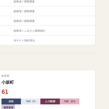
総務省 / 国勢調査
総務省 / 国勢調査
総務省 / 国勢調査
総務省 / ふるさと納税統計
本サイト独自算出
秋田県
小坂町
61
財政
TOP 5%
人口動態
TOP 25%
過疎地域