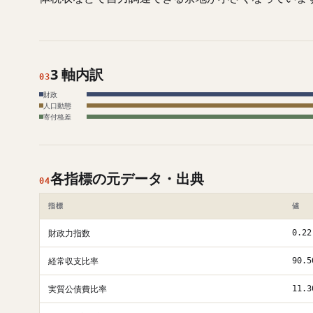
3 軸内訳
03
財政
人口動態
寄付格差
各指標の元データ・出典
04
指標
値
財政力指数
0.22
経常収支比率
90.5
実質公債費比率
11.3