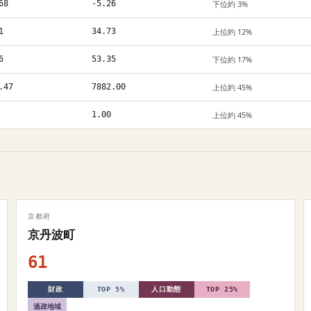
68
-5.26
下位約 3%
1
34.73
上位約 12%
6
53.35
下位約 17%
.47
7882.00
上位約 45%
1.00
上位約 45%
京都府
京丹波町
61
財政
TOP 5%
人口動態
TOP 25%
過疎地域