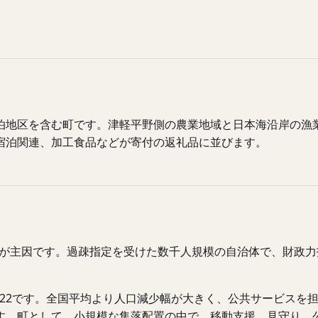
泊地区を含む町です。津軽平野側の農業地域と日本海沿岸の漁
宿泊関連、加工食品などが寄付の返礼品に並びます。
64が主因です。過疎指定を受けた数千人規模の自治体で、財政
は0.22です。全国平均より人口減少幅が大きく、公共サービス
す。町として、小規模な集落配置の中で、移動支援、見守り、