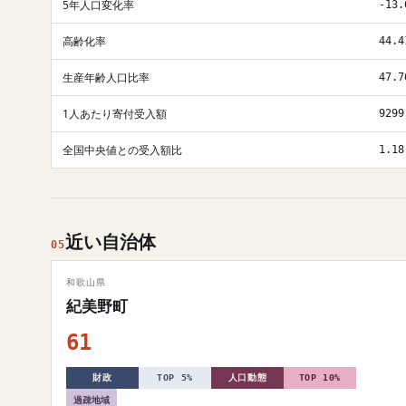
5年人口変化率
-13.
高齢化率
44.4
生産年齢人口比率
47.7
1人あたり寄付受入額
9299
全国中央値との受入額比
1.18
近い自治体
05
和歌山県
紀美野町
61
財政
TOP 5%
人口動態
TOP 10%
過疎地域