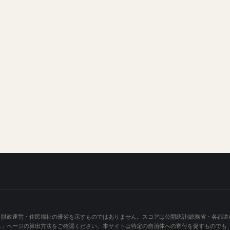
財政運営・住民福祉の優劣を示すものではありません。スコアは公開統計(総務省・各都道
み」ページの算出方法をご確認ください。本サイトは特定の自治体への寄付を促すものでも