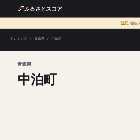
ふるさとスコア
注記
独自
ランキング
/
青森県
/ 中泊町
青森県
中泊町