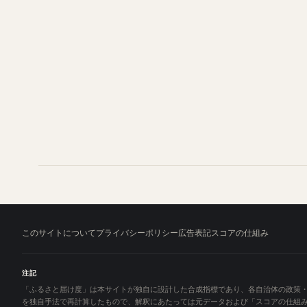
このサイトについて
プライバシーポリシー
広告表記
スコアの仕組み
注記
「ふるさと届け度」は本サイトが独自に設計した合成指標であり、各自治体の政策・
を独自手法で再計算したもので、解釈にあたっては元データおよび「スコアの仕組