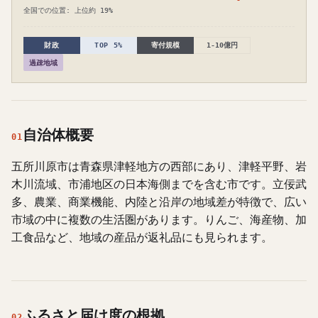
全国での位置: 上位約 19%
財政
TOP 5%
寄付規模
1-10億円
過疎地域
自治体概要
01
五所川原市は青森県津軽地方の西部にあり、津軽平野、岩
木川流域、市浦地区の日本海側までを含む市です。立佞武
多、農業、商業機能、内陸と沿岸の地域差が特徴で、広い
市域の中に複数の生活圏があります。りんご、海産物、加
工食品など、地域の産品が返礼品にも見られます。
ふるさと届け度の根拠
02