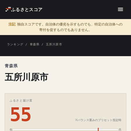
ふるさとスコア
注記
独自スコアです。自治体の優劣を示すものでも、特定の自治体への
寄付を促すものでもありません。
ランキング
/
青森県
/ 五所川原市
青森県
五所川原市
ふるさと届け度
55
※バランス重みのプリセット指定時
低
高