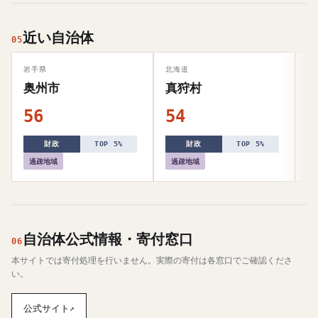
近い自治体
05
岩手県
北海道
福
奥州市
真狩村
56
54
5
財政
TOP 5%
財政
TOP 5%
過疎地域
過疎地域
自治体公式情報・寄付窓口
06
本サイトでは寄付処理を行いません。実際の寄付は各窓口でご確認くださ
い。
公式サイト
↗