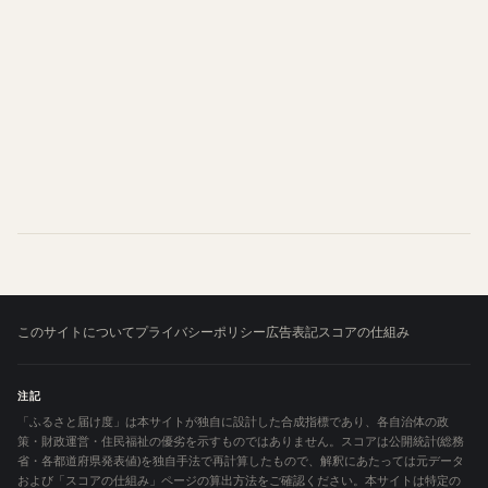
このサイトについて
プライバシーポリシー
広告表記
スコアの仕組み
注記
「ふるさと届け度」は本サイトが独自に設計した合成指標であり、各自治体の政
策・財政運営・住民福祉の優劣を示すものではありません。スコアは公開統計(総務
省・各都道府県発表値)を独自手法で再計算したもので、解釈にあたっては元データ
および「スコアの仕組み」ページの算出方法をご確認ください。本サイトは特定の