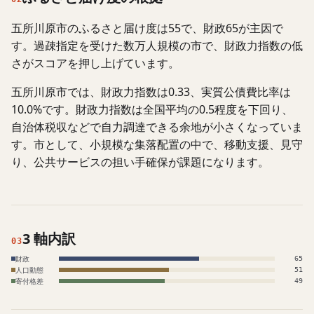
五所川原市のふるさと届け度は55で、財政65が主因で
す。過疎指定を受けた数万人規模の市で、財政力指数の低
さがスコアを押し上げています。
五所川原市では、財政力指数は0.33、実質公債費比率は
10.0%です。財政力指数は全国平均の0.5程度を下回り、
自治体税収などで自力調達できる余地が小さくなっていま
す。市として、小規模な集落配置の中で、移動支援、見守
り、公共サービスの担い手確保が課題になります。
3 軸内訳
03
財政
65
人口動態
51
寄付格差
49