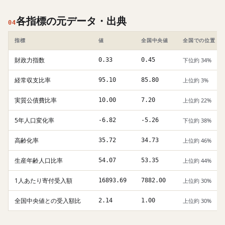
各指標の元データ・出典
04
指標
値
全国中央値
全国での位置
財政力指数
0.33
0.45
下位約 34%
経常収支比率
95.10
85.80
上位約 3%
実質公債費比率
10.00
7.20
上位約 22%
5年人口変化率
-6.82
-5.26
下位約 38%
高齢化率
35.72
34.73
上位約 46%
生産年齢人口比率
54.07
53.35
上位約 44%
1人あたり寄付受入額
16893.69
7882.00
上位約 30%
全国中央値との受入額比
2.14
1.00
上位約 30%