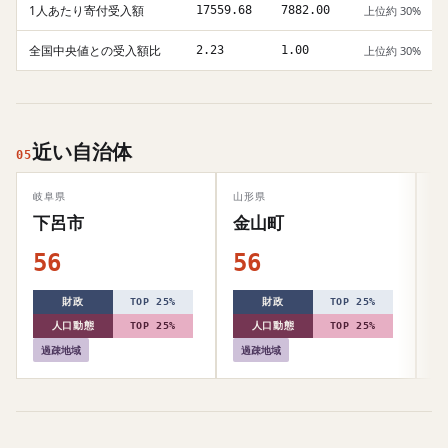
1人あたり寄付受入額
17559.68
7882.00
上位約 30%
全国中央値との受入額比
2.23
1.00
上位約 30%
近い自治体
05
岐阜県
山形県
山
下呂市
金山町
56
56
5
財政
TOP 25%
財政
TOP 25%
人口動態
TOP 25%
人口動態
TOP 25%
過疎地域
過疎地域