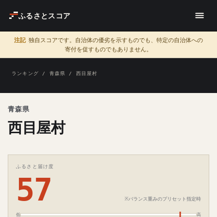
ふるさとスコア
注記
独自スコアです。自治体の優劣を示すものでも、特定の自治体への
寄付を促すものでもありません。
ランキング
/
青森県
/ 西目屋村
青森県
西目屋村
ふるさと届け度
57
※バランス重みのプリセット指定時
低
高