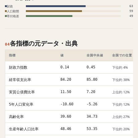
財政
63
人口動態
59
寄付格差
49
各指標の元データ・出典
04
指標
値
全国中央値
全国での位置
財政力指数
0.14
0.45
下位約 4%
経常収支比率
84.20
85.80
下位約 38%
実質公債費比率
11.50
7.20
上位約 12%
5年人口変化率
-10.60
-5.26
下位約 12%
高齢化率
39.60
34.73
上位約 27%
生産年齢人口比率
48.46
53.35
下位約 20%