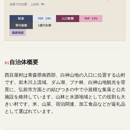
全国での位置: 上位約 9%
財政
TOP 10%
人口動態
TOP 25%
寄付規模
1億円未満
過疎地域
自治体概要
01
西目屋村は青森県南西部、白神山地の入口に位置する山村
です。岩木川上流域、ダム湖、ブナ林、白神山地観光を背
景に、弘前市方面との結びつきの中で小規模な集落と公共
施設を維持しています。山林と水源地域としての役割も大
きい村です。米、山菜、宿泊関連、加工食品などが返礼品
として選ばれています。