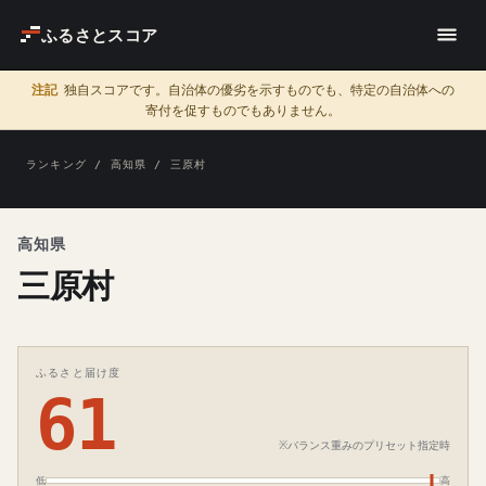
ふるさとスコア
注記
独自スコアです。自治体の優劣を示すものでも、特定の自治体への
寄付を促すものでもありません。
ランキング
/
高知県
/ 三原村
高知県
三原村
ふるさと届け度
61
※バランス重みのプリセット指定時
低
高