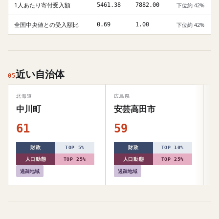
1人あたり寄付受入額
5461.38
7882.00
下位約 42%
全国中央値との受入額比
0.69
1.00
下位約 42%
近い自治体
05
北海道
広島県
秋
中川町
安芸高田市
61
59
6
財政
TOP 5%
財政
TOP 10%
人口動態
TOP 25%
人口動態
TOP 25%
過疎地域
過疎地域