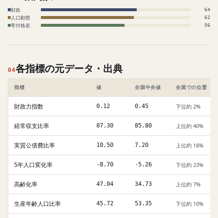
財政
64
人口動態
62
寄付格差
56
各指標の元データ・出典
04
指標
値
全国中央値
全国での位置
財政力指数
0.12
0.45
下位約 2%
経常収支比率
87.30
85.80
上位約 40%
実質公債費比率
10.50
7.20
上位約 18%
5年人口変化率
-8.70
-5.26
下位約 23%
高齢化率
47.04
34.73
上位約 7%
生産年齢人口比率
45.72
53.35
下位約 10%