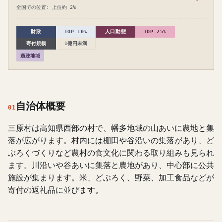
全国での位置: 上位約 2%
財政
TOP 10%
人口動態
TOP 25%
寄付規模
1億円未満
過疎地域
自治体概要
01
三原村は高知県西部の村で、幡多地域の山あいに農地と集
落が広がります。村内には棚田や谷沿いの集落があり、ど
ぶろくづくりなど農村の食文化に関わる取り組みも見られ
ます。川沿いや谷あいに集落と農地があり、中心部に公共
施設が集まります。米、どぶろく、野菜、加工食品などが
寄付の返礼品に並びます。