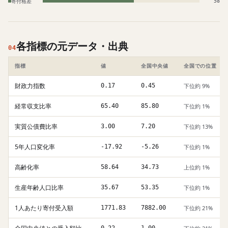
寄付格差
58
各指標の元データ・出典
04
指標
値
全国中央値
全国での位置
財政力指数
0.17
0.45
下位約 9%
経常収支比率
65.40
85.80
下位約 1%
実質公債費比率
3.00
7.20
下位約 13%
5年人口変化率
-17.92
-5.26
下位約 1%
高齢化率
58.64
34.73
上位約 1%
生産年齢人口比率
35.67
53.35
下位約 1%
1人あたり寄付受入額
1771.83
7882.00
下位約 21%