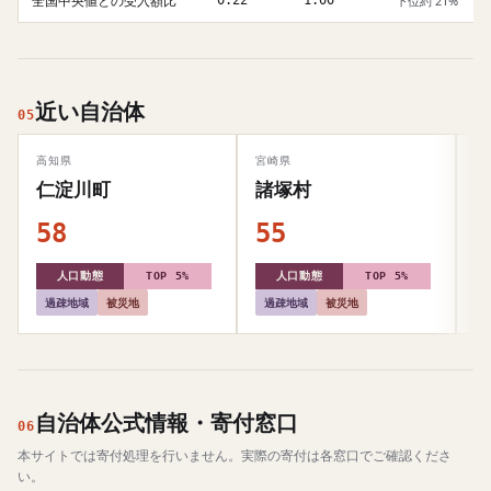
全国中央値との受入額比
0.22
1.00
下位約 21%
近い自治体
05
高知県
宮崎県
山
仁淀川町
諸塚村
58
55
5
人口動態
TOP 5%
人口動態
TOP 5%
過疎地域
被災地
過疎地域
被災地
自治体公式情報・寄付窓口
06
本サイトでは寄付処理を行いません。実際の寄付は各窓口でご確認くださ
い。