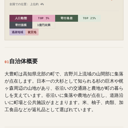
全国での位置: 上位約 4%
人口動態
TOP 5%
寄付格差
TOP 25%
寄付規模
1億円未満
過疎地域
被災地
自治体概要
01
大豊町は高知県北部の町で、吉野川上流域の山間部に集落
が点在します。日本一の大杉として知られる杉の巨木や梶
ヶ森周辺の山地があり、谷沿いの交通路と農地が町の暮ら
しを支えています。谷沿いに集落や農地が点在し、道路沿
いに町場と公共施設がまとまります。米、柚子、肉類、加
工食品などが返礼品として選ばれています。