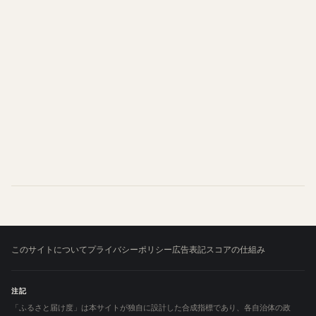
このサイトについて
プライバシーポリシー
広告表記
スコアの仕組み
注記
「ふるさと届け度」は本サイトが独自に設計した合成指標であり、各自治体の政