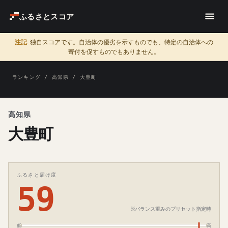
ふるさとスコア
注記
独自スコアです。自治体の優劣を示すものでも、特定の自治体への
寄付を促すものでもありません。
ランキング
/
高知県
/ 大豊町
高知県
大豊町
ふるさと届け度
59
※バランス重みのプリセット指定時
低
高