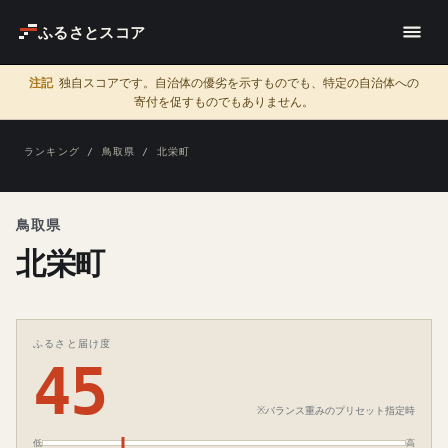
ふるさとスコア
注記
独自スコアです。自治体の優劣を示すものでも、特定の自治体への
寄付を促すものでもありません。
ランキング
/
鳥取県
/ 北栄町
鳥取県
北栄町
ふるさと届け度
45
※バランス重みのプリセット指定時
低
高