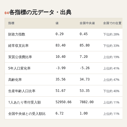
各指標の元データ・出典
04
指標
値
全国中央値
全国での位置
財政力指数
0.29
0.45
下位約 28%
経常収支比率
83.40
85.80
下位約 33%
実質公債費比率
10.40
7.20
上位約 19%
5年人口変化率
-3.99
-5.26
上位約 41%
高齢化率
35.56
34.73
上位約 47%
生産年齢人口比率
51.67
53.35
下位約 40%
1人あたり寄付受入額
52950.66
7882.00
上位約 11%
全国中央値との受入額比
6.72
1.00
上位約 11%