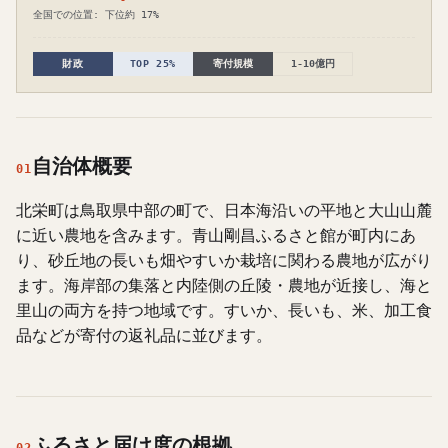
全国での位置: 下位約 17%
財政
TOP 25%
寄付規模
1-10億円
自治体概要
01
北栄町は鳥取県中部の町で、日本海沿いの平地と大山山麓
に近い農地を含みます。青山剛昌ふるさと館が町内にあ
り、砂丘地の長いも畑やすいか栽培に関わる農地が広がり
ます。海岸部の集落と内陸側の丘陵・農地が近接し、海と
里山の両方を持つ地域です。すいか、長いも、米、加工食
品などが寄付の返礼品に並びます。
ふるさと届け度の根拠