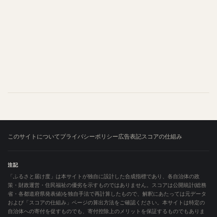
このサイトについて
プライバシーポリシー
広告表記
スコアの仕組み
注記
「ふるさと届け度」は本サイトが独自に設計した合成指標であり、各自治体の政
策・財政運営・住民福祉の優劣を示すものではありません。スコアは公開統計(総務
省・各都道府県発表値)を独自手法で再計算したもので、解釈にあたっては元データ
および「スコアの仕組み」ページの算出方法をご確認ください。本サイトは特定の
自治体への寄付を促すものでも、寄付控除上のメリットを保証するものでもありま