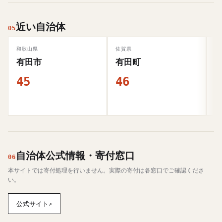
近い自治体
05
和歌山県
佐賀県
新
有田市
有田町
45
46
4
自治体公式情報・寄付窓口
06
本サイトでは寄付処理を行いません。実際の寄付は各窓口でご確認くださ
い。
公式サイト
↗