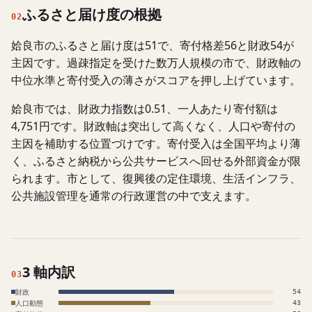
ふるさと届け度の根拠
02
姶良市のふるさと届け度は51で、寄付格差56と財政54が
主因です。過疎指定を受けた数万人規模の市で、財政軸の
中位水準と寄付受入の薄さがスコアを押し上げています。
姶良市では、財政力指数は0.51、一人あたり寄付額は
4,751円です。財政軸は突出して高くなく、人口や寄付の
主因を補助する位置づけです。寄付受入は全国平均より薄
く、ふるさと納税から公共サービスへ回せる外部資金が限
られます。市として、復興後の定住環境、生活インフラ、
公共施設管理を通常の行政運営の中で支えます。
3 軸内訳
03
財政
54
人口動態
43