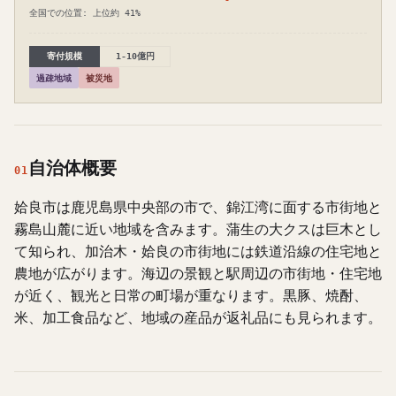
全国での位置: 上位約 41%
寄付規模
1-10億円
過疎地域
被災地
自治体概要
01
姶良市は鹿児島県中央部の市で、錦江湾に面する市街地と
霧島山麓に近い地域を含みます。蒲生の大クスは巨木とし
て知られ、加治木・姶良の市街地には鉄道沿線の住宅地と
農地が広がります。海辺の景観と駅周辺の市街地・住宅地
が近く、観光と日常の町場が重なります。黒豚、焼酎、
米、加工食品など、地域の産品が返礼品にも見られます。