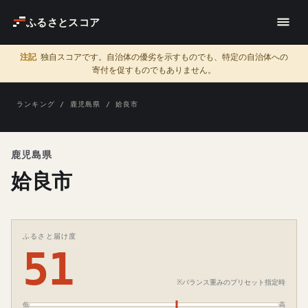
ふるさとスコア
注記
独自スコアです。自治体の優劣を示すものでも、特定の自治体への
寄付を促すものでもありません。
ランキング
/
鹿児島県
/ 姶良市
鹿児島県
姶良市
ふるさと届け度
51
※バランス重みのプリセット指定時
低
高