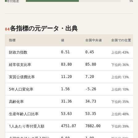
寄付格差
56
各指標の元データ・出典
04
指標
値
全国中央値
全国での位置
財政力指数
0.51
0.45
上位約 43%
経常収支比率
83.80
85.80
下位約 36%
実質公債費比率
11.20
7.20
上位約 13%
5年人口変化率
1.56
-5.26
上位約 10%
高齢化率
31.36
34.73
下位約 35%
生産年齢人口比率
53.63
53.35
上位約 48%
1人あたり寄付受入額
4751.07
7882.00
下位約 39%