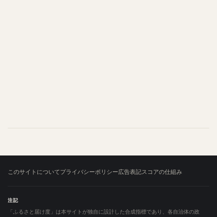
このサイトについて
プライバシーポリシー
広告表記
スコアの仕組み
注記
「ふるさと届け度」は本サイトが独自に設計した合成指標であり、各自治体の政