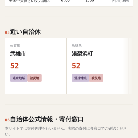
全国中央値との受入額比
0.60
1.00
下位約 39%
近い自治体
05
佐賀県
鳥取県
青
武雄市
湯梨浜町
52
52
5
過疎地域
被災地
過疎地域
被災地
自治体公式情報・寄付窓口
06
本サイトでは寄付処理を行いません。実際の寄付は各窓口でご確認くださ
い。